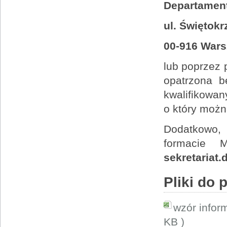
Departament
ul. Świętokr
00-916 War
lub poprzez 
opatrzona b
kwalifikowan
o który możn
Dodatkowo, w
formacie 
sekretariat.
Pliki do 
wzór infor
KB )