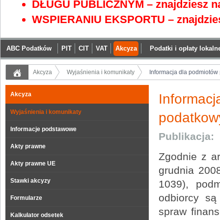
DŁUGU PUBLICZNYM – znajdziesz na
WSPIERANIU EKSPORTU – znajdzies
ABC Podatków
PIT
CIT
VAT
Akcyza
Podatki i opłaty lokaln
Akcyza
Wyjaśnienia i komunikaty
Informacja dla podmiotów
Akcyza
Informac
Wyjaśnienia i komunikaty
podatkowy
Informacje podstawowe
Publikacja:
Akty prawne
Zgodnie z ar
Akty prawne UE
grudnia 2008
Stawki akcyzy
1039), podm
odbiorcy są
Formularze
spraw finans
Kalkulator odsetek