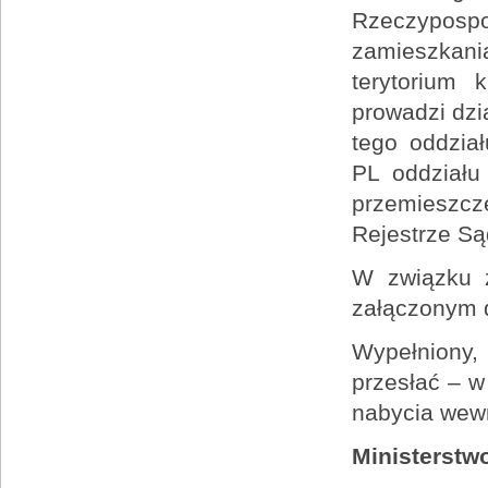
Rzeczypospol
zamieszkania
terytorium 
prowadzi dzi
tego oddzia
PL oddziału
przemieszcz
Rejestrze S
W związku z
załączonym 
Wypełniony,
przesłać – w
nabycia wewn
Ministerstw