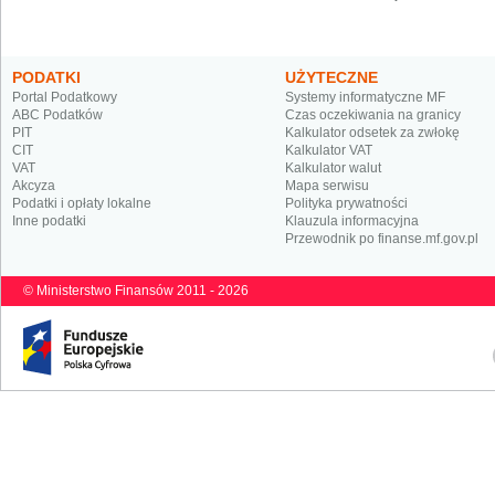
PODATKI
UŻYTECZNE
Portal Podatkowy
Systemy informatyczne MF
ABC Podatków
Czas oczekiwania na granicy
PIT
Kalkulator odsetek za zwłokę
CIT
Kalkulator VAT
VAT
Kalkulator walut
Akcyza
Mapa serwisu
Podatki i opłaty lokalne
Polityka prywatności
Inne podatki
Klauzula informacyjna
Przewodnik po finanse.mf.gov.pl
© Ministerstwo Finansów 2011 - 2026