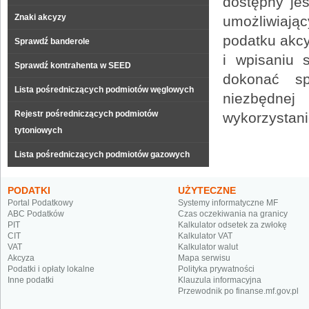
dostępny je
Znaki akcyzy
umożliwiając
podatku akc
Sprawdź banderole
i wpisaniu 
Sprawdź kontrahenta w SEED
dokonać sp
Lista pośredniczących podmiotów węglowych
niezbędne
Rejestr pośredniczących podmiotów
wykorzystan
tytoniowych
Lista pośredniczących podmiotów gazowych
PODATKI
UŻYTECZNE
Portal Podatkowy
Systemy informatyczne MF
ABC Podatków
Czas oczekiwania na granicy
PIT
Kalkulator odsetek za zwłokę
CIT
Kalkulator VAT
VAT
Kalkulator walut
Akcyza
Mapa serwisu
Podatki i opłaty lokalne
Polityka prywatności
Inne podatki
Klauzula informacyjna
Przewodnik po finanse.mf.gov.pl