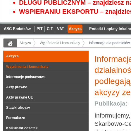
DŁUGU PUBLICZNYM – znajdziesz na
WSPIERANIU EKSPORTU – znajdzies
ABC Podatków
PIT
CIT
VAT
Akcyza
Podatki i opłaty lokaln
Akcyza
Wyjaśnienia i komunikaty
Informacja dla podmiotów 
Akcyza
Informa
Wyjaśnienia i komunikaty
działaln
Informacje podstawowe
podlegają
Akty prawne
akcyzy ze
Akty prawne UE
Publikacja:
Stawki akcyzy
Informujem
Formularze
Skarbowo-Ce
Kalkulator odsetek