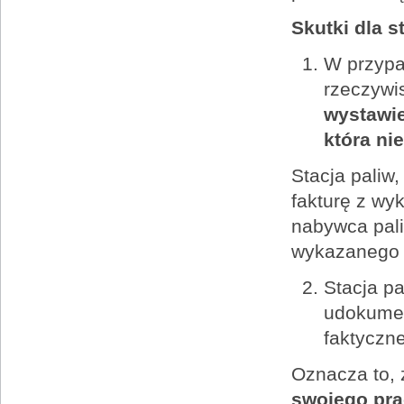
Skutki dla st
W przypa
rzeczywi
wystawie
która ni
Stacja paliw
fakturę z wy
nabywca pal
wykazanego w
Stacja pa
udokumen
faktyczn
Oznacza to,
swojego pra