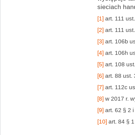
sieciach han
[1]
art. 111 ust
[2]
art. 111 ust
[3]
art. 106b us
[4]
art. 106h u
[5]
art. 108 us
[6]
art. 88 ust.
[7]
art. 112c u
[8]
w 2017 r. w
[9]
art. 62 § 2
[10]
art. 84 § 