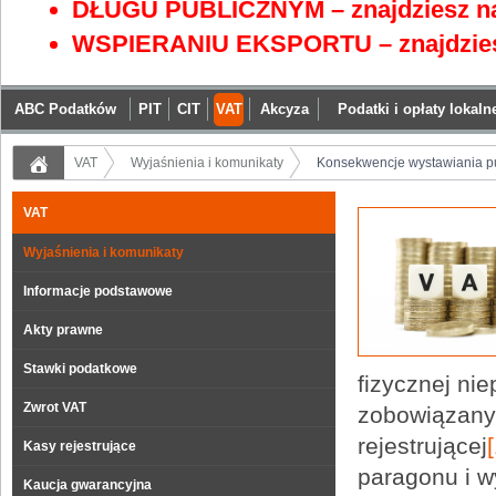
DŁUGU PUBLICZNYM – znajdziesz na
WSPIERANIU EKSPORTU – znajdzies
ABC Podatków
PIT
CIT
VAT
Akcyza
Podatki i opłaty lokaln
VAT
Wyjaśnienia i komunikaty
Konsekwencje wystawiania pus
VAT
Wyjaśnienia i komunikaty
Informacje podstawowe
Akty prawne
Stawki podatkowe
fizycznej ni
Zwrot VAT
zobowiązany
rejestrującej
[
Kasy rejestrujące
paragonu i 
Kaucja gwarancyjna