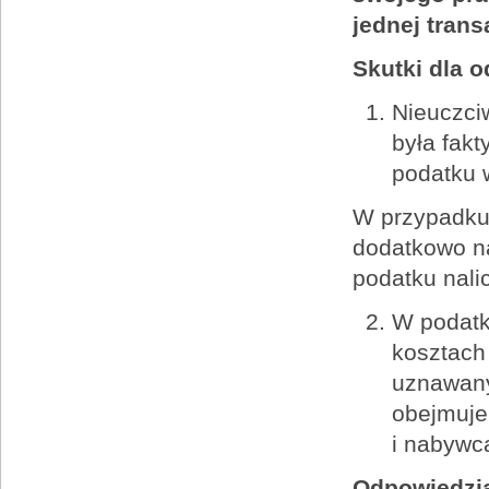
jednej trans
Skutki dla o
Nieuczciw
była fak
podatku 
W przypadku, 
dodatkowo n
podatku nal
W podatk
kosztach
uznawany
obejmuje
i nabywc
Odpowiedzia