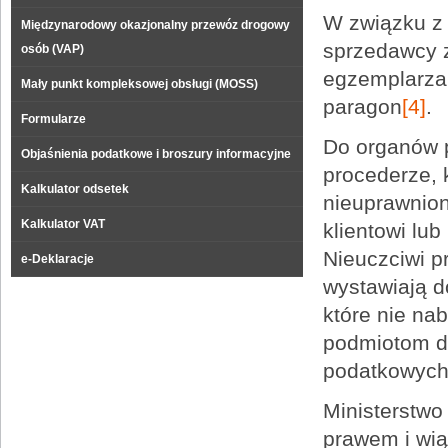
W związku z
Międzynarodowy okazjonalny przewóz drogowy
sprzedawcy z
osób (VAP)
egzemplarza 
Mały punkt kompleksowej obsługi (MOSS)
paragon
[4]
.
Formularze
Do organów 
Objaśnienia podatkowe i broszury informacyjne
procederze, 
Kalkulator odsetek
nieuprawnion
Kalkulator VAT
klientowi lu
Nieuczciwi p
e-Deklaracje
wystawiają d
które nie na
podmiotom d
podatkowych
Ministerstwo
prawem i wi