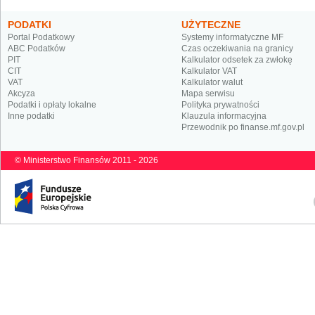
PODATKI
UŻYTECZNE
Portal Podatkowy
Systemy informatyczne MF
ABC Podatków
Czas oczekiwania na granicy
PIT
Kalkulator odsetek za zwłokę
CIT
Kalkulator VAT
VAT
Kalkulator walut
Akcyza
Mapa serwisu
Podatki i opłaty lokalne
Polityka prywatności
Inne podatki
Klauzula informacyjna
Przewodnik po finanse.mf.gov.pl
© Ministerstwo Finansów 2011 - 2026