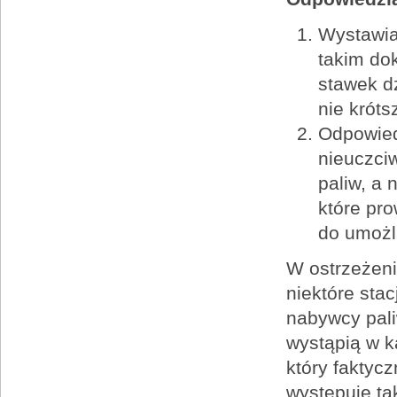
Wystawian
takim do
stawek d
nie króts
Odpowied
nieuczci
paliw, a
które pro
do umożl
W ostrzeżeni
niektóre stac
nabywcy pali
wystąpią w k
który faktycz
występuje t