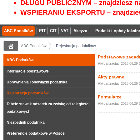
DŁUGU PUBLICZNYM – znajdziesz na
WSPIERANIU EKSPORTU – znajdzies
ABC Podatków
PIT
CIT
VAT
Akcyza
Podatki i opłaty lokaln
ABC Podatków
Rejestracja podatników
Podstawowe zagadn
ABC Podatków
Aktualizacja:
2018.06.29 
Informacje podstawowe
Akty prawne
Uprawnienia i obowiązki podatnika
Aktualizacja:
2018.06.29 
Rejestracja podatników
Formularze
Aktualizacja:
2018.06.29 
Tabele stawek odsetek za zwłokę od zaległości
podatkowych
Niezbędnik podatnika
Preferencje podatkowe w Polsce