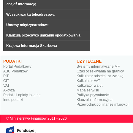
Znajdź informację
Wyszukiwarka teleadresowa
Umowy międzynarodowe
Klauzula przeciwko unikaniu opodatkowania
Krajowa Informacja Skarbowa
PODATKI
UŻYTECZNE
Portal Podatkowy
Systemy informatyczne MF
ABC Podatków
Czas oczekiwania na granicy
PIT
Kalkulator odsetek za zwłokę
CIT
Kalkulator VAT
VAT
Kalkulator walut
Akcyza
Mapa serwisu
Podatki i opłaty lokalne
Polityka prywatności
Inne podatki
Klauzula informacyjna
Przewodnik po finanse.mf.gov.pl
© Ministerstwo Finansów 2011 - 2026