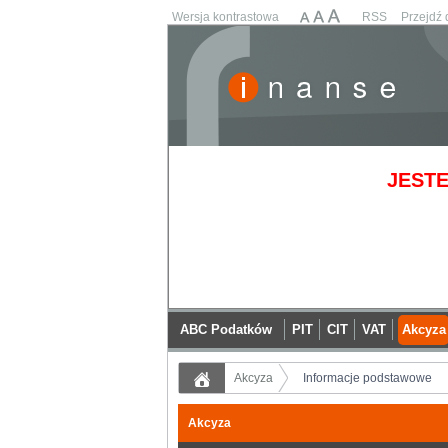
Wersja kontrastowa
RSS
Przejdź 
JESTE
ABC Podatków
PIT
CIT
VAT
Akcyza
Akcyza
Informacje podstawowe
Akcyza