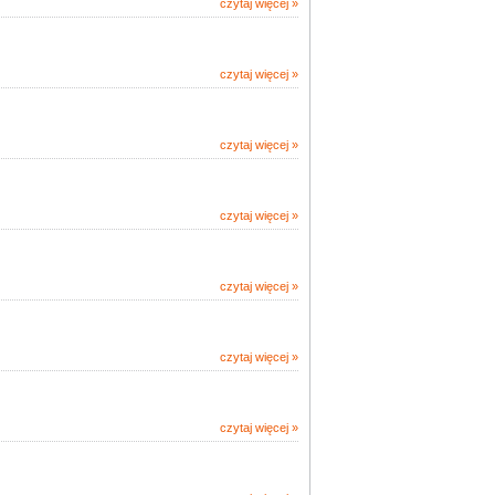
czytaj więcej
o
»
wstęp
czytaj więcej
o zakres
»
przedmiotowy
opodatkowania
czytaj więcej
o
»
podatnicy
czytaj więcej
o organy
»
podatkowe
czytaj więcej
o
»
obowiązek
podatkowy
czytaj więcej
o
»
stawki
akcyzy
czytaj więcej
o
»
rejestracja