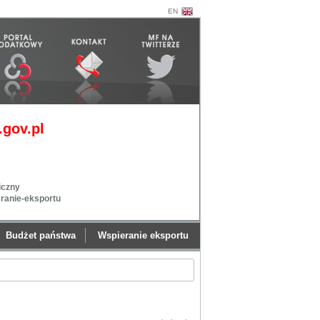
EN
gov.pl
iczny
eranie-eksportu
Budżet państwa
Wspieranie eksportu