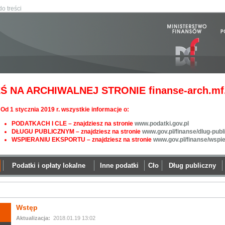
do treści
Ś NA ARCHIWALNEJ STRONIE finanse-arch.mf.
Od 1 stycznia 2019 r. wszystkie informacje o:
PODATKACH I CLE – znajdziesz na stronie
www.podatki.gov.pl
DŁUGU PUBLICZNYM – znajdziesz na stronie
www.gov.pl/finanse/dlug-publ
WSPIERANIU EKSPORTU – znajdziesz na stronie
www.gov.pl/finanse/wspi
Podatki i opłaty lokalne
Inne podatki
Cło
Dług publiczny
Wstęp
Aktualizacja:
2018.01.19 13:02