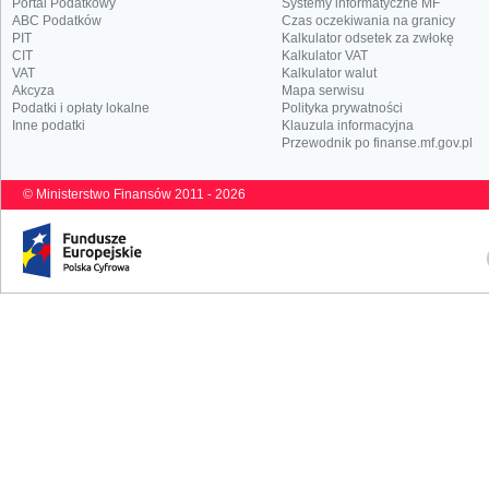
Portal Podatkowy
Systemy informatyczne MF
ABC Podatków
Czas oczekiwania na granicy
PIT
Kalkulator odsetek za zwłokę
CIT
Kalkulator VAT
VAT
Kalkulator walut
Akcyza
Mapa serwisu
Podatki i opłaty lokalne
Polityka prywatności
Inne podatki
Klauzula informacyjna
Przewodnik po finanse.mf.gov.pl
© Ministerstwo Finansów 2011 - 2026