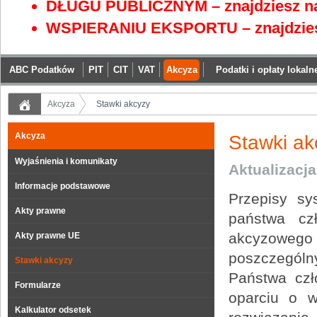
DŁUGU PUBLICZNYM – znajdziesz na
WSPIERANIU EKSPORTU – znajdzies
ABC Podatków
PIT
CIT
VAT
Akcyza
Podatki i opłaty lokaln
Akcyza
Stawki akcyzy
Akcyza
Stawki ak
Wyjaśnienia i komunikaty
Aktualizacj
Informacje podstawowe
Przepisy sy
Akty prawne
państwa cz
akcyzowego
Akty prawne UE
poszczegól
Stawki akcyzy
Państwa czł
Formularze
oparciu o w
Kalkulator odsetek