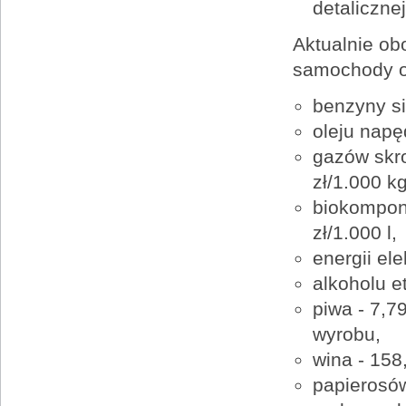
detalicznej
Aktualnie ob
samochody o
benzyny sil
oleju napę
gazów skro
zł/1.000 kg
biokompon
zł/1.000 l,
energii el
alkoholu e
piwa - 7,7
wyrobu,
wina - 158
papierosów