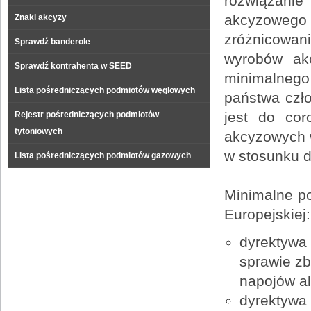
rozwiązani
akcyzowego
Znaki akcyzy
zróżnicowan
Sprawdź banderole
wyrobów akc
Sprawdź kontrahenta w SEED
minimalnego
Lista pośredniczących podmiotów węglowych
państwa czło
jest do co
Rejestr pośredniczących podmiotów
tytoniowych
akcyzowych w
w stosunku d
Lista pośredniczących podmiotów gazowych
Minimalne po
Europejskiej:
dyrektywa 
sprawie zb
napojów a
dyrektywa 