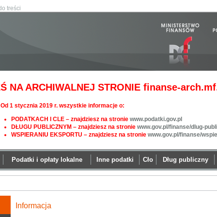
do treści
Ś NA ARCHIWALNEJ STRONIE finanse-arch.mf.
Od 1 stycznia 2019 r. wszystkie informacje o:
PODATKACH I CLE – znajdziesz na stronie
www.podatki.gov.pl
DŁUGU PUBLICZNYM – znajdziesz na stronie
www.gov.pl/finanse/dlug-publ
WSPIERANIU EKSPORTU – znajdziesz na stronie
www.gov.pl/finanse/wspi
Podatki i opłaty lokalne
Inne podatki
Cło
Dług publiczny
Informacja