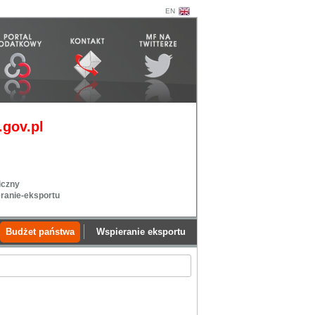
EN
gov.pl
iczny
eranie-eksportu
Budżet państwa
Wspieranie eksportu