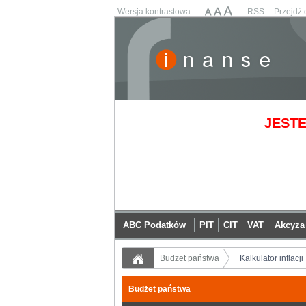
Wersja kontrastowa
RSS
Przejdź 
JESTE
ABC Podatków
PIT
CIT
VAT
Akcyza
Budżet państwa
Kalkulator inflacji
Budżet państwa