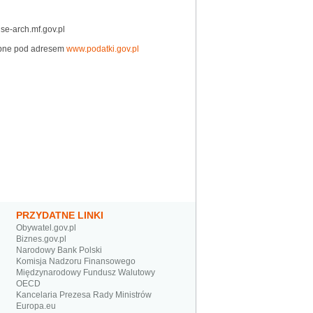
-arch.mf.gov.pl
tępne pod adresem
www.podatki.gov.pl
PRZYDATNE LINKI
Obywatel.gov.pl
Biznes.gov.pl
Narodowy Bank Polski
Komisja Nadzoru Finansowego
Międzynarodowy Fundusz Walutowy
OECD
Kancelaria Prezesa Rady Ministrów
Europa.eu