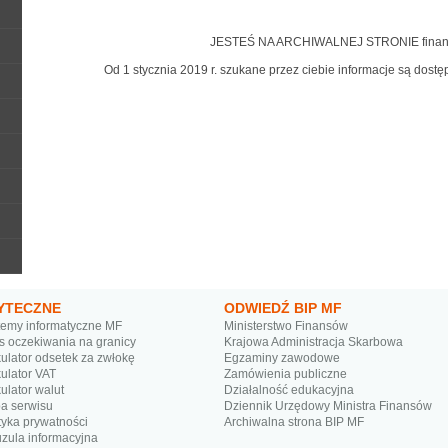
JESTEŚ NA ARCHIWALNEJ STRONIE finanse
Od 1 stycznia 2019 r. szukane przez ciebie informacje są dos
YTECZNE
ODWIEDŹ BIP MF
temy informatyczne MF
Ministerstwo Finansów
s oczekiwania na granicy
Krajowa Administracja Skarbowa
ulator odsetek za zwłokę
Egzaminy zawodowe
ulator VAT
Zamówienia publiczne
ulator walut
Działalność edukacyjna
a serwisu
Dziennik Urzędowy Ministra Finansów
tyka prywatności
Archiwalna strona BIP MF
uzula informacyjna