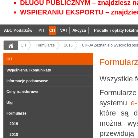
DŁUGU PUBLICZNYM – znajdziesz na
WSPIERANIU EKSPORTU – znajdzies
ABC Podatków
PIT
CIT
VAT
Akcyza
Podatki i opłaty lokaln
CIT
Formularze
2015
CIT-8A Zeznanie o wysokości osią
CIT
Formular
Wyjaśnienia i komunikaty
Wszystkie 
Informacje podstawowe
Formularze
Ceny transferowe
systemu
e-
Ulgi
które są d
Formularze
można wys
2019
przewiduj
2018