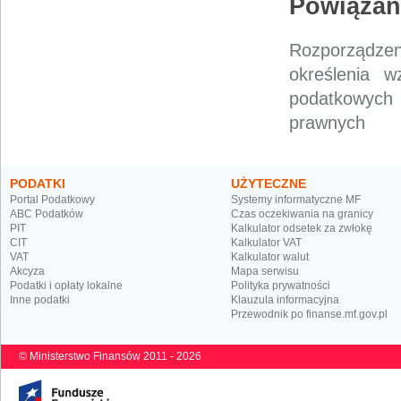
Powiązan
Rozporządzen
określenia w
podatkowych 
prawnych
PODATKI
UŻYTECZNE
Portal Podatkowy
Systemy informatyczne MF
ABC Podatków
Czas oczekiwania na granicy
PIT
Kalkulator odsetek za zwłokę
CIT
Kalkulator VAT
VAT
Kalkulator walut
Akcyza
Mapa serwisu
Podatki i opłaty lokalne
Polityka prywatności
Inne podatki
Klauzula informacyjna
Przewodnik po finanse.mf.gov.pl
© Ministerstwo Finansów 2011 - 2026