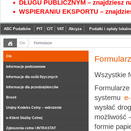
DŁUGU PUBLICZNYM – znajdziesz na
WSPIERANIU EKSPORTU – znajdzies
ABC Podatków
PIT
CIT
VAT
Akcyza
Podatki i opłaty lokaln
Cło
Formularze
Cło
Formular
Informacje podstawowe
Wszystkie 
Informacje dla osób fizycznych
Formularze
Informacje dla przedsiębiorców
systemu
e-
Brexit
wysłać drog
Unijny Kodeks Celny – wdrożenie
możliwość 
e-Klient Służby Celnej
formie papi
Zgłoszenia celne i INTRASTAT