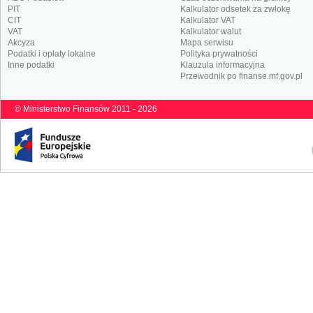
PIT
Kalkulator odsetek za zwłokę
CIT
Kalkulator VAT
VAT
Kalkulator walut
Akcyza
Mapa serwisu
Podatki i opłaty lokalne
Polityka prywatności
Inne podatki
Klauzula informacyjna
Przewodnik po finanse.mf.gov.pl
© Ministerstwo Finansów 2011 - 2026