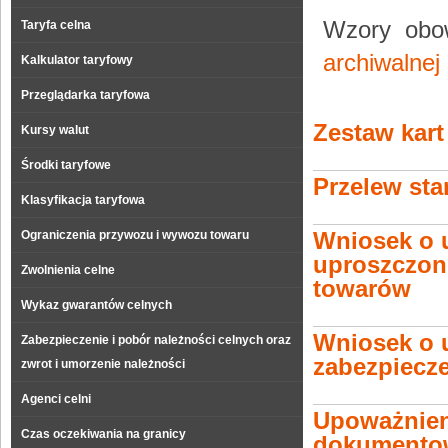
Wzory obow
Taryfa celna
archiwalnej
Kalkulator taryfowy
Przeglądarka taryfowa
Zestaw kart 
Kursy walut
Środki taryfowe
Przelew st
Klasyfikacja taryfowa
Wniosek o 
Ograniczenia przywozu i wywozu towaru
uproszczon
Zwolnienia celne
towarów
Wykaz gwarantów celnych
Wniosek o 
Zabezpieczenie i pobór należności celnych oraz
zabezpiecz
zwrot i umorzenie należności
Agenci celni
Upoważnien
Czas oczekiwania na granicy
dokumentow