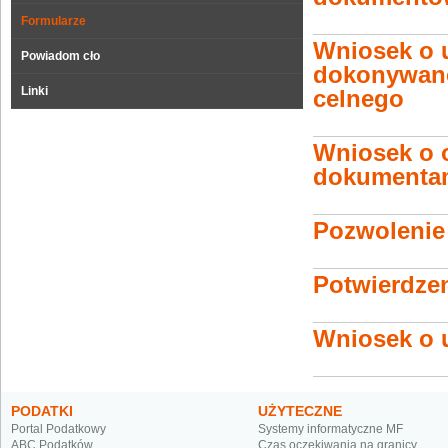
Formularze
Wniosek o 
Powiadom cło
dokonywane
Linki
celnego
Wniosek o o
dokumentam
Pozwolenie
Potwierdzen
Wniosek o u
PODATKI
UŻYTECZNE
Portal Podatkowy
Systemy informatyczne MF
ABC Podatków
Czas oczekiwania na granicy