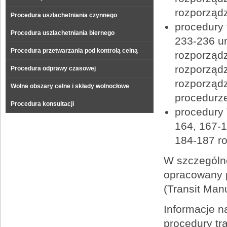
rozporząd
Procedura uszlachetniania czynnego
procedury 
Procedura uszlachetniania biernego
233-236 un
Procedura przetwarzania pod kontrolą celną
rozporządz
rozporządz
Procedura odprawy czasowej
rozporząd
Wolne obszary celne i składy wolnocłowe
procedurze
Procedura konsultacji
procedury 
164, 167-1
184-187 r
W szczególno
opracowany 
(Transit Man
Informacje 
procedury tr