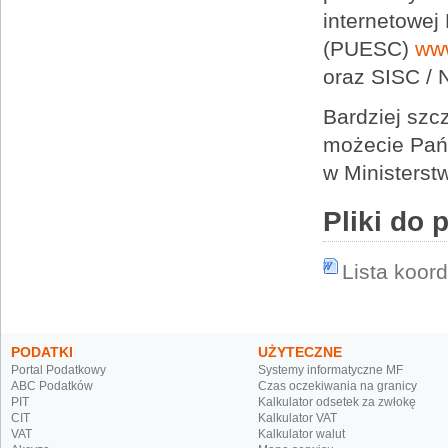
internetowej
(PUESC)
www
oraz SISC /
Bardziej szc
możecie Pańs
w Ministerst
Pliki do 
Lista koor
PODATKI
UŻYTECZNE
Portal Podatkowy
Systemy informatyczne MF
ABC Podatków
Czas oczekiwania na granicy
PIT
Kalkulator odsetek za zwłokę
CIT
Kalkulator VAT
VAT
Kalkulator walut