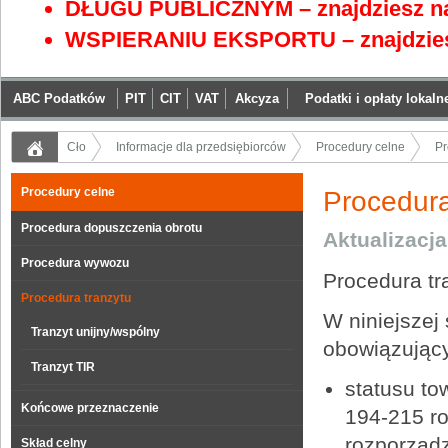
DŁUGU PUBLICZNYM – znajdziesz na
WSPIERANIU EKSPORTU – znajdzies
ABC Podatków
PIT
CIT
VAT
Akcyza
Podatki i opłaty lokaln
Cło
Informacje dla przedsiębiorców
Procedury celne
Pr
Procedury celne
Procedura
Procedura dopuszczenia obrotu
Aktualizacj
Procedura wywozu
Procedura tr
Procedura tranzytu
W niniejszej
Tranzyt unijny/wspólny
obowiązujący
Tranzyt TIR
statusu to
Końcowe przeznaczenie
194-215 r
rozporządz
Skład celny