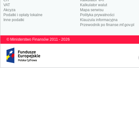
CIT
Kalkulator VAT
VAT
Kalkulator walut
Akcyza
Mapa serwisu
Podatki i opłaty lokalne
Polityka prywatności
Inne podatki
Klauzula informacyjna
Przewodnik po finanse.mf.gov.pl
© Ministerstwo Finansów 2011 - 2026