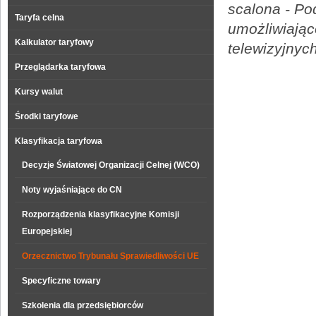
scalona - Po
Taryfa celna
umożliwiając
Kalkulator taryfowy
telewizyjnyc
Przeglądarka taryfowa
Kursy walut
Środki taryfowe
Klasyfikacja taryfowa
Decyzje Światowej Organizacji Celnej (WCO)
Noty wyjaśniające do CN
Rozporządzenia klasyfikacyjne Komisji
Europejskiej
Orzecznictwo Trybunału Sprawiedliwości UE
Specyficzne towary
Szkolenia dla przedsiębiorców