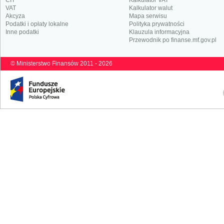
CIT
Kalkulator VAT
VAT
Kalkulator walut
Akcyza
Mapa serwisu
Podatki i opłaty lokalne
Polityka prywatności
Inne podatki
Klauzula informacyjna
Przewodnik po finanse.mf.gov.pl
© Ministerstwo Finansów 2011 - 2026