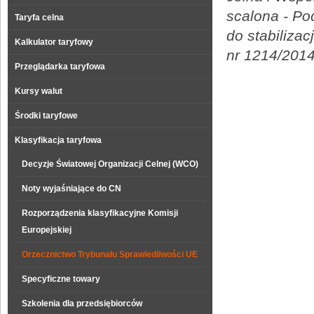
scalona - Po
Taryfa celna
do stabiliza
Kalkulator taryfowy
nr 1214/2014
Przeglądarka taryfowa
Kursy walut
Środki taryfowe
Klasyfikacja taryfowa
Decyzje Światowej Organizacji Celnej (WCO)
Noty wyjaśniające do CN
Rozporządzenia klasyfikacyjne Komisji
Europejskiej
Orzecznictwo Trybunału Sprawiedliwości UE
Specyficzne towary
Szkolenia dla przedsiębiorców