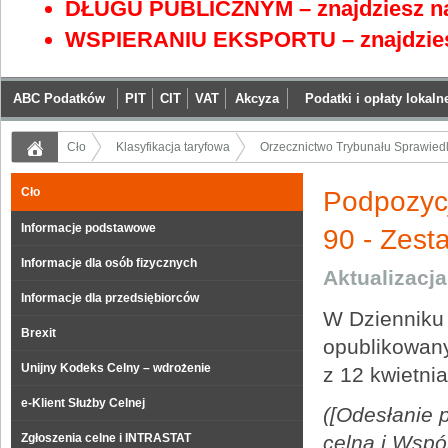
DŁUGU PUBLICZNYM – znajdziesz na
WSPIERANIU EKSPORTU – znajdzies
ABC Podatków
PIT
CIT
VAT
Akcyza
Podatki i opłaty lokaln
Cło
Klasyfikacja taryfowa
Orzecznictwo Trybunału Sprawiedli
Cło
Podpozyc
Informacje podstawowe
90 - Zesta
Informacje dla osób fizycznych
Aktualizacj
Informacje dla przedsiębiorców
W Dzienniku
Brexit
opublikowany
Unijny Kodeks Celny – wdrożenie
z 12 kwietni
e-Klient Służby Celnej
([Odesłanie 
Zgłoszenia celne i INTRASTAT
celna i Wspó