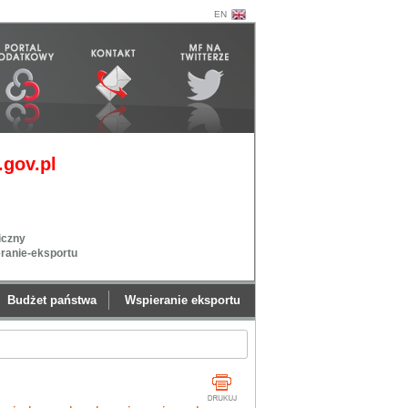
EN
gov.pl
iczny
eranie-eksportu
Budżet państwa
Wspieranie eksportu