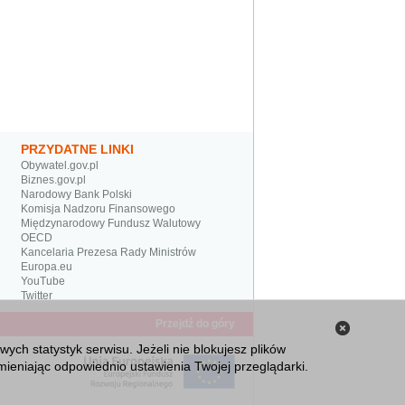
PRZYDATNE LINKI
Obywatel.gov.pl
Biznes.gov.pl
Narodowy Bank Polski
Komisja Nadzoru Finansowego
Międzynarodowy Fundusz Walutowy
OECD
Kancelaria Prezesa Rady Ministrów
Europa.eu
YouTube
Twitter
Przejdź do góry
Zamknij
ch statystyk serwisu. Jeżeli nie blokujesz plików
informacj
ieniając odpowiednio ustawienia Twojej przeglądarki.
o plikach
cookies