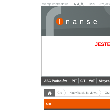
Wersja kontrastowa
RSS
Przejdź 
JESTE
ABC Podatków
PIT
CIT
VAT
Akcyza
Cło
Klasyfikacja taryfowa
Orz
Cło