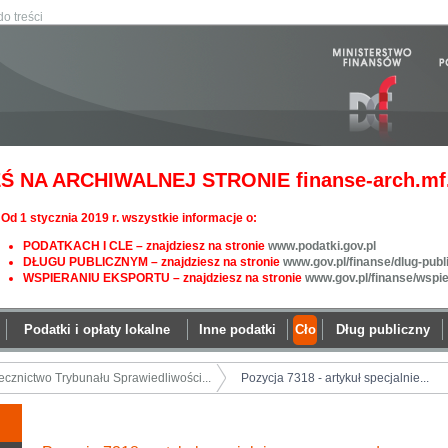
do treści
Ś NA ARCHIWALNEJ STRONIE finanse-arch.mf.
Od 1 stycznia 2019 r. wszystkie informacje o:
PODATKACH I CLE – znajdziesz na stronie
www.podatki.gov.pl
DŁUGU PUBLICZNYM – znajdziesz na stronie
www.gov.pl/finanse/dlug-publ
WSPIERANIU EKSPORTU – znajdziesz na stronie
www.gov.pl/finanse/wspi
Podatki i opłaty lokalne
Inne podatki
Cło
Dług publiczny
ecznictwo Trybunału Sprawiedliwości...
Pozycja 7318 - artykuł specjalnie...