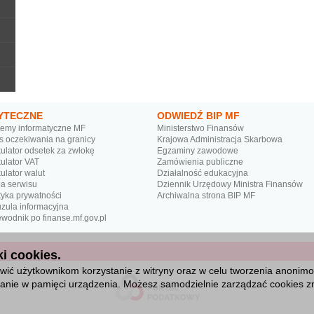
YTECZNE
ODWIEDŹ BIP MF
temy informatyczne MF
Ministerstwo Finansów
s oczekiwania na granicy
Krajowa Administracja Skarbowa
ulator odsetek za zwłokę
Egzaminy zawodowe
ulator VAT
Zamówienia publiczne
ulator walut
Działalność edukacyjna
a serwisu
Dziennik Urzędowy Ministra Finansów
tyka prywatności
Archiwalna strona BIP MF
uzula informacyjna
wodnik po finanse.mf.gov.pl
i cookies.
ić użytkownikom korzystanie z witryny oraz w celu tworzenia anonimowy
isanie w pamięci urządzenia. Możesz samodzielnie zarządzać cookies zm