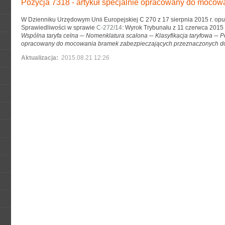
Pozycja 7318 - artykuł specjalnie opracowany do moco
W Dzienniku Urzędowym Unii Europejskiej C 270 z 17 sierpnia 2015 r. op
Sprawiedliwości w sprawie
C-272/14
: Wyrok Trybunału z 11 czerwca 2015 
Wspólna taryfa celna ─ Nomenklatura scalona ─ Klasyfikacja taryfowa ─ Po
opracowany do mocowania bramek zabezpieczających przeznaczonych do 
Aktualizacja:
2015.08.21 12:26