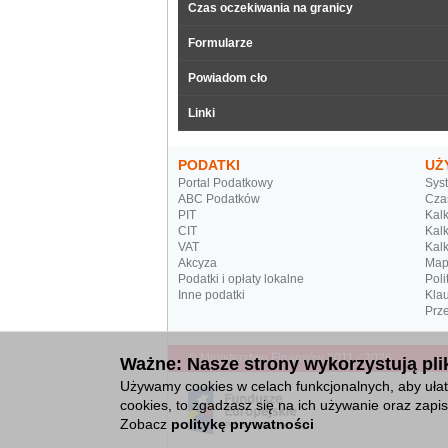
Czas oczekiwania na granicy
Formularze
Powiadom cło
Linki
PODATKI
UŻ
Portal Podatkowy
Sys
ABC Podatków
Cza
PIT
Kalk
CIT
Kalk
VAT
Kalk
Akcyza
Map
Podatki i opłaty lokalne
Poli
Inne podatki
Kla
Prze
© Ministerstwo Finansów 2011 - 2026
Ważne: Nasze strony wykorzystują plik
Używamy cookies w celach funkcjonalnych, aby ułatw
cookies, to zgadzasz się na ich używanie oraz zap
Zobacz
politykę prywatności