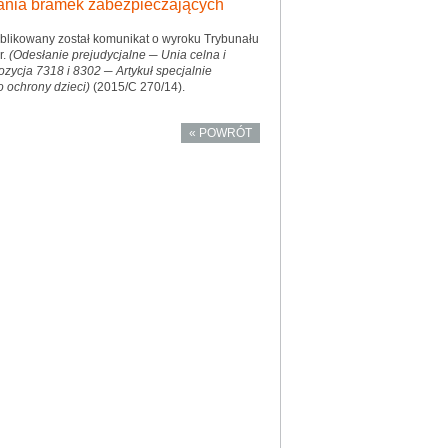
wania bramek zabezpieczających
ublikowany został komunikat o wyroku Trybunału
r.
(Odesłanie prejudycjalne
─
Unia celna i
zycja 7318 i 8302 ─ Artykuł specjalnie
ochrony dzieci)
(2015/C 270/14).
« POWRÓT