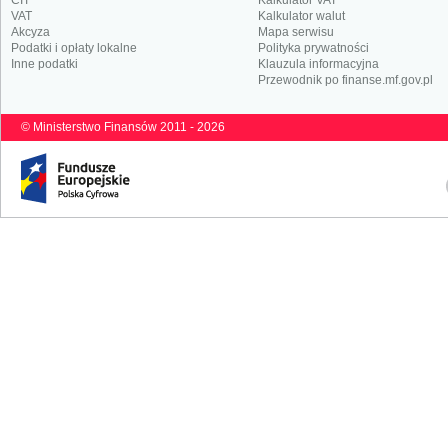
CIT
Kalkulator VAT
VAT
Kalkulator walut
Akcyza
Mapa serwisu
Podatki i opłaty lokalne
Polityka prywatności
Inne podatki
Klauzula informacyjna
Przewodnik po finanse.mf.gov.pl
© Ministerstwo Finansów 2011 - 2026