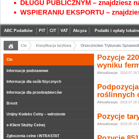
DŁUGU PUBLICZNYM – znajdziesz na
WSPIERANIU EKSPORTU – znajdzies
ABC Podatków
PIT
CIT
VAT
Akcyza
Podatki i opłaty lokaln
Cło
Klasyfikacja taryfowa
Orzecznictwo Trybunału Sprawiedli
Pozycje 22
Cło
wyniku ferm
Informacje podstawowe
Aktualizacja:
2016.07.18 
Informacje dla osób fizycznych
Podpozycja 
Informacje dla przedsiębiorców
roślinnych 
Aktualizacja:
2016.07.18 
Brexit
Unijny Kodeks Celny – wdrożenie
Pozycje tar
Aktualizacja:
2016.05.24 
e-Klient Służby Celnej
Zgłoszenia celne i INTRASTAT
Pozycje 851