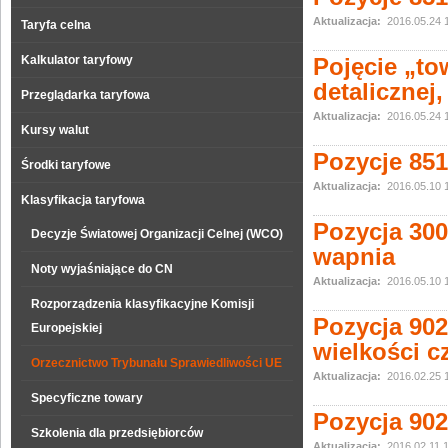
Aktualizacja:
2016.05.24 
Taryfa celna
Kalkulator taryfowy
Pojęcie „t
detalicznej
Przeglądarka taryfowa
Aktualizacja:
2016.05.24 
Kursy walut
Pozycje 851
Środki taryfowe
Aktualizacja:
2016.05.10 
Klasyfikacja taryfowa
Pozycja 300
Decyzje Światowej Organizacji Celnej (WCO)
wapnia
Noty wyjaśniające do CN
Aktualizacja:
2016.05.10 
Rozporządzenia klasyfikacyjne Komisji
Pozycja 902
Europejskiej
wielkości c
Orzecznictwo Trybunału Sprawiedliwości UE
Aktualizacja:
2016.02.25 
Specyficzne towary
Pozycja 902
Szkolenia dla przedsiębiorców
Aktualizacja:
2016.02.11 