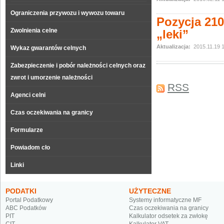
Ograniczenia przywozu i wywozu towaru
Pozycja 210
Zwolnienia celne
„leki”
Aktualizacja:
2015.11.19 
Wykaz gwarantów celnych
Zabezpieczenie i pobór należności celnych oraz
zwrot i umorzenie należności
RSS
Agenci celni
Czas oczekiwania na granicy
Formularze
Powiadom cło
Linki
PODATKI
UŻYTECZNE
Portal Podatkowy
Systemy informatyczne MF
ABC Podatków
Czas oczekiwania na granicy
PIT
Kalkulator odsetek za zwłokę