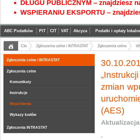
DŁUGU PUBLICZNYM – znajdziesz na
WSPIERANIU EKSPORTU – znajdzies
ABC Podatków
PIT
CIT
VAT
Akcyza
Podatki i opłaty lokaln
Cło
Zgłoszenia celne i INTRASTAT
Zgłoszenia celne
Wy
Zgłoszenia celne i INTRASTAT
30.10.2
Zgłoszenia celne
„Instrukc
Komunikaty
zmian wpr
Instrukcje
uruchomi
Wyjaśnienia
(AES)
Wykazy kodów
Aktualizacj
Zgłoszenia INTRASTAT
.