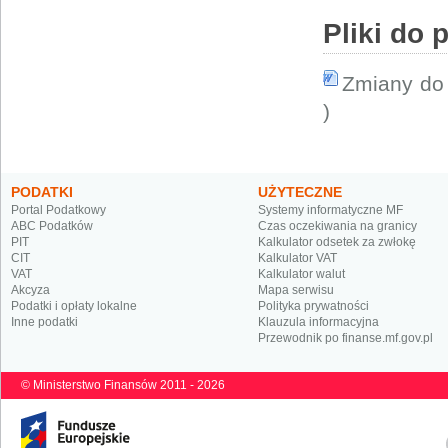
Pliki do 
Zmiany do 
)
PODATKI
UŻYTECZNE
Portal Podatkowy
Systemy informatyczne MF
ABC Podatków
Czas oczekiwania na granicy
PIT
Kalkulator odsetek za zwłokę
CIT
Kalkulator VAT
VAT
Kalkulator walut
Akcyza
Mapa serwisu
Podatki i opłaty lokalne
Polityka prywatności
Inne podatki
Klauzula informacyjna
Przewodnik po finanse.mf.gov.pl
© Ministerstwo Finansów 2011 - 2026