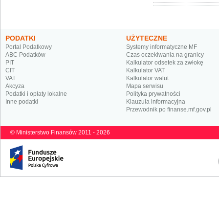
PODATKI
UŻYTECZNE
Portal Podatkowy
Systemy informatyczne MF
ABC Podatków
Czas oczekiwania na granicy
PIT
Kalkulator odsetek za zwłokę
CIT
Kalkulator VAT
VAT
Kalkulator walut
Akcyza
Mapa serwisu
Podatki i opłaty lokalne
Polityka prywatności
Inne podatki
Klauzula informacyjna
Przewodnik po finanse.mf.gov.pl
© Ministerstwo Finansów 2011 - 2026