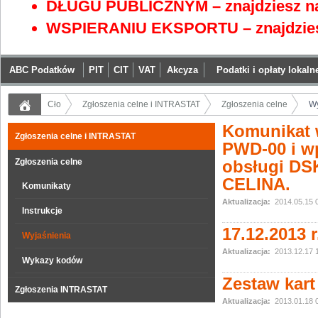
DŁUGU PUBLICZNYM – znajdziesz na
WSPIERANIU EKSPORTU – znajdzies
ABC Podatków
PIT
CIT
VAT
Akcyza
Podatki i opłaty lokaln
Cło
Zgłoszenia celne i INTRASTAT
Zgłoszenia celne
Wy
Komunikat w
Zgłoszenia celne i INTRASTAT
PWD-00 i w
Zgłoszenia celne
obsługi DS
CELINA.
Komunikaty
Aktualizacja:
2014.05.15 
Instrukcje
17.12.2013 
Wyjaśnienia
Aktualizacja:
2013.12.17 
Wykazy kodów
Zestaw kart 
Zgłoszenia INTRASTAT
Aktualizacja:
2013.01.18 