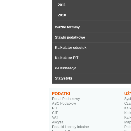
2011
2010
Ważne terminy
Stawki podatkowe
Kalkulator odsetek
Kalkulator PIT
e-Deklaracje
Statystyki
PODATKI
UŻ
Portal Podatkowy
Sys
ABC Podatków
Cza
PIT
Kalk
CIT
Kalk
VAT
Kalk
Akcyza
Map
Podatki i opłaty lokalne
Poli