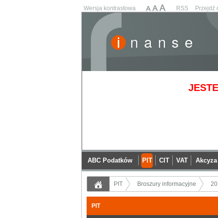
Wersja kontrastowa
RSS
Przejdź 
JESTE
ABC Podatków
PIT
CIT
VAT
Akcyza
PIT
Broszury informacyjne
20
PIT