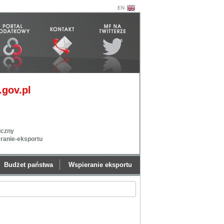
EN
gov.pl
iczny
eranie-eksportu
Budżet państwa
Wspieranie eksportu