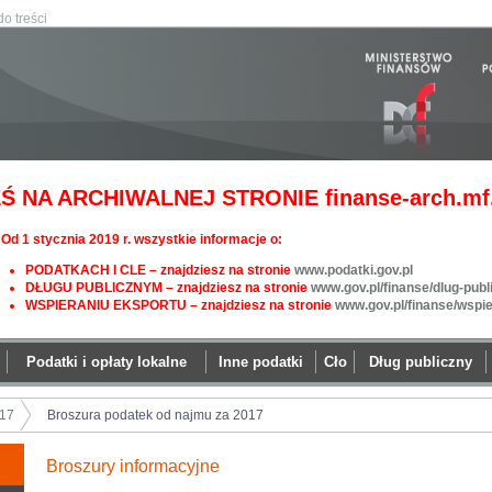
do treści
Ś NA ARCHIWALNEJ STRONIE finanse-arch.mf.
Od 1 stycznia 2019 r. wszystkie informacje o:
PODATKACH I CLE – znajdziesz na stronie
www.podatki.gov.pl
DŁUGU PUBLICZNYM – znajdziesz na stronie
www.gov.pl/finanse/dlug-publ
WSPIERANIU EKSPORTU – znajdziesz na stronie
www.gov.pl/finanse/wspi
Podatki i opłaty lokalne
Inne podatki
Cło
Dług publiczny
17
Broszura podatek od najmu za 2017
Broszury informacyjne