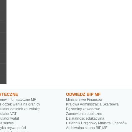
YTECZNE
ODWIEDŹ BIP MF
temy informatyczne MF
Ministerstwo Finansów
s oczekiwania na granicy
Krajowa Administracja Skarbowa
ulator odsetek za zwłokę
Egzaminy zawodowe
ulator VAT
Zamówienia publiczne
ulator walut
Działalność edukacyjna
a serwisu
Dziennik Urzędowy Ministra Finansów
tyka prywatności
Archiwalna strona BIP MF