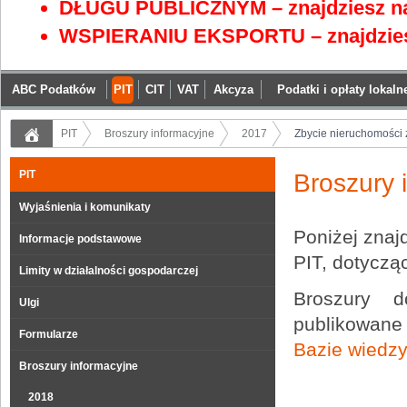
DŁUGU PUBLICZNYM – znajdziesz na
WSPIERANIU EKSPORTU – znajdzies
ABC Podatków
PIT
CIT
VAT
Akcyza
Podatki i opłaty lokaln
PIT
Broszury informacyjne
2017
Zbycie nieruchomości
PIT
Broszury 
Wyjaśnienia i komunikaty
Poniżej znaj
Informacje podstawowe
PIT, dotycz
Limity w działalności gospodarczej
Broszury d
Ulgi
publikowane 
Formularze
Bazie wiedz
Broszury informacyjne
2018