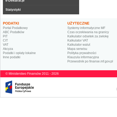
e-Deklaracje
Statystyki
PODATKI
UŻYTECZNE
Portal Podatkowy
Systemy informatyczne MF
ABC Podatków
Czas oczekiwania na granicy
PIT
Kalkulator odsetek za zwłokę
CIT
Kalkulator VAT
VAT
Kalkulator walut
Akcyza
Mapa serwisu
Podatki i opłaty lokalne
Polityka prywatności
Inne podatki
Klauzula informacyjna
Przewodnik po finanse.mf.gov.pl
© Ministerstwo Finansów 2011 - 2026