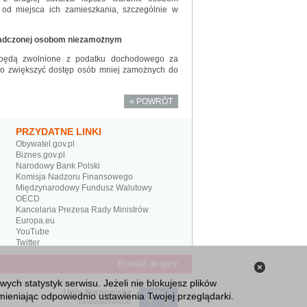
d miejsca ich zamieszkania, szczególnie w
wiadczonej osobom niezamożnym
y będą zwolnione z podatku dochodowego za
nno zwiększyć dostęp osób mniej zamożnych do
« POWRÓT
PRZYDATNE LINKI
Obywatel.gov.pl
Biznes.gov.pl
Narodowy Bank Polski
Komisja Nadzoru Finansowego
Międzynarodowy Fundusz Walutowy
OECD
Kancelaria Prezesa Rady Ministrów
Europa.eu
YouTube
Twitter
Przejdź do góry
Zamknij
ch statystyk serwisu. Jeżeli nie blokujesz plików
informacj
ieniając odpowiednio ustawienia Twojej przeglądarki.
o plikach