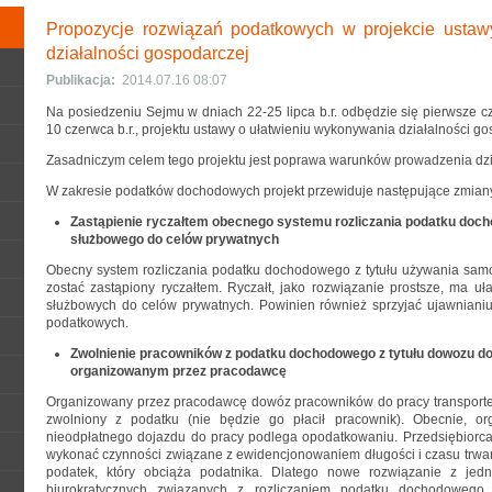
Propozycje rozwiązań podatkowych w projekcie ustaw
działalności gospodarczej
Publikacja:
2014.07.16 08:07
Na posiedzeniu Sejmu w dniach 22-25 lipca b.r. odbędzie się pierwsze c
10 czerwca b.r., projektu ustawy o ułatwieniu wykonywania działalności g
Zasadniczym celem tego projektu jest poprawa warunków prowadzenia dzi
W zakresie podatków dochodowych projekt przewiduje następujące zmian
Zastąpienie ryczałtem obecnego systemu rozliczania podatku doch
służbowego do celów prywatnych
Obecny system rozliczania podatku dochodowego z tytułu używania sa
zostać zastąpiony ryczałtem. Ryczałt, jako rozwiązanie prostsze, ma uł
służbowych do celów prywatnych. Powinien również sprzyjać ujawnianiu
podatkowych.
Zwolnienie pracowników z podatku dochodowego z tytułu dowozu d
organizowanym przez pracodawcę
Organizowany przez pracodawcę dowóz pracowników do pracy transport
zwolniony z podatku (nie będzie go płacił pracownik). Obecnie, o
nieodpłatnego dojazdu do pracy podlega opodatkowaniu. Przedsiębiorca (
wykonać czynności związane z ewidencjonowaniem długości i czasu trwania
podatek, który obciąża podatnika. Dlatego nowe rozwiązanie z jed
biurokratycznych związanych z rozliczaniem podatku dochodowego