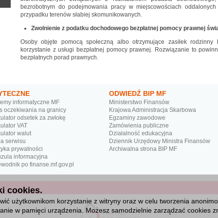
bezrobotnym do podejmowania pracy w miejscowościach oddalonych o
przypadku terenów słabiej skomunikowanych.
Zwolnienie z podatku dochodowego bezpłatnej pomocy prawnej ś
Osoby objęte pomocą społeczną albo otrzymujące zasiłek rodzinn
korzystanie z usługi bezpłatnej pomocy prawnej. Rozwiązanie to powi
bezpłatnych porad prawnych.
YTECZNE
ODWIEDŹ BIP MF
temy informatyczne MF
Ministerstwo Finansów
s oczekiwania na granicy
Krajowa Administracja Skarbowa
ulator odsetek za zwłokę
Egzaminy zawodowe
ulator VAT
Zamówienia publiczne
ulator walut
Działalność edukacyjna
a serwisu
Dziennik Urzędowy Ministra Finansów
tyka prywatności
Archiwalna strona BIP MF
uzula informacyjna
wodnik po finanse.mf.gov.pl
i cookies.
ić użytkownikom korzystanie z witryny oraz w celu tworzenia anonimowy
isanie w pamięci urządzenia. Możesz samodzielnie zarządzać cookies zm