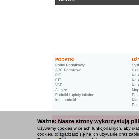
PODATKI
UŻ
Portal Podatkowy
Sys
ABC Podatków
Cza
PIT
Kalk
CIT
Kalk
VAT
Kalk
Akcyza
Map
Podatki i opłaty lokalne
Poli
Inne podatki
Kla
Prze
© Ministerstwo Finansów 2011 - 2026
Ważne: Nasze strony wykorzystują plik
Używamy cookies w celach funkcjonalnych, aby ułatw
cookies, to zgadzasz się na ich używanie oraz zap