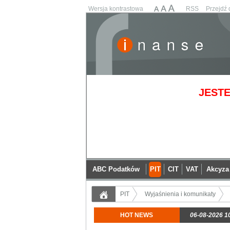
Wersja kontrastowa
RSS
Przejdź 
JESTE
ABC Podatków
PIT
CIT
VAT
Akcyza
PIT
Wyjaśnienia i komunikaty
HOT NEWS
06-08-2026 1