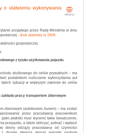
y o ułatwieniu wykonywania
zytanie przyjętego przez Radę Ministrów w dniu
ospodarczej -
druk sejmowy nr 2606
.
ałalności gospodarczej.
y:
odowego z tytułu użytkowania pojazdu
mochodu służbowego do celów prywatnych – ma
atwić podatnikom rozliczanie wykorzystania aut
 takich sytuacji w większym zakresie do celów
o zakładu pracy transportem zbiorowym
em zbiorowym (autobusem, busem) – ma zostać
rganizowanie przez pracodawcę pracownikom
jako płatnik) musi wycenić takie świadczenie,
 przejazdu, a także obliczyć, pobrać i wpłacić
nej strony odciąży pracodawcę od czynności
, z drugiej stwarza lepsze warunki osobom