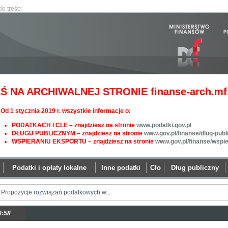
do treści
Ś NA ARCHIWALNEJ STRONIE finanse-arch.mf.
Od 1 stycznia 2019 r. wszystkie informacje o:
PODATKACH I CLE – znajdziesz na stronie
www.podatki.gov.pl
DŁUGU PUBLICZNYM – znajdziesz na stronie
www.gov.pl/finanse/dlug-publ
WSPIERANIU EKSPORTU – znajdziesz na stronie
www.gov.pl/finanse/wspi
Podatki i opłaty lokalne
Inne podatki
Cło
Dług publiczny
Propozycje rozwiązań podatkowych w...
0:58
In