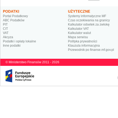
PODATKI
UŻYTECZNE
Portal Podatkowy
Systemy informatyczne MF
ABC Podatków
Czas oczekiwania na granicy
PIT
Kalkulator odsetek za zwłokę
CIT
Kalkulator VAT
VAT
Kalkulator walut
Akcyza
Mapa serwisu
Podatki i opłaty lokalne
Polityka prywatności
Inne podatki
Klauzula informacyjna
Przewodnik po finanse.mf.gov.pl
© Ministerstwo Finansów 2011 - 2026