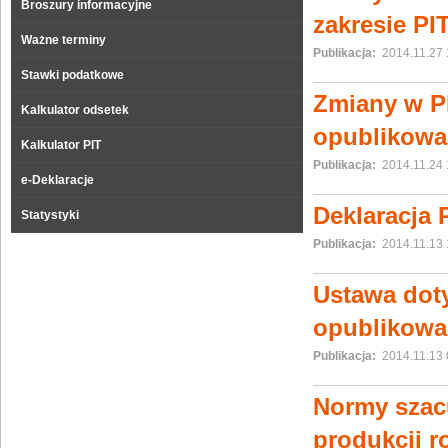
Broszury informacyjne
zakresie PI
Ważne terminy
Publikacja:
2014.11.27 
Stawki podatkowe
Zmiany w PI
Kalkulator odsetek
opublikowa
Kalkulator PIT
Publikacja:
2014.11.24 
e-Deklaracje
Deklaracja 
Statystyki
Publikacja:
2014.11.13 
Ustawa dot
opublikowa
Publikacja:
2014.11.13 
Normy szac
produkcji r