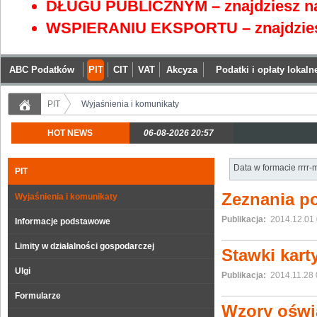
DŁUGU PUBLICZNYM – znajdziesz na
WSPIERANIU EKSPORTU – znajdzies
ABC Podatków
PIT
CIT
VAT
Akcyza
Podatki i opłaty lokaln
PIT
Wyjaśnienia i komunikaty
HOT NEWS
06-08-2026 20:57
Data w formacie rrrr
PIT
Zeznania p
Wyjaśnienia i komunikaty
Publikacja:
2014.12.01 
Informacje podstawowe
Limity w działalności gospodarczej
Stawki kart
Ulgi
Publikacja:
2014.11.28 
Formularze
Wzory oświa