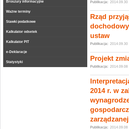
Broszury informacyjne
Publikacja:
2014.09.30 
Ważne terminy
Rząd przyją
Stawki podatkowe
dochodowym
Kalkulator odsetek
ustaw
Kalkulator PIT
Publikacja:
2014.09.30 
e-Deklaracje
Projekt zmi
Statystyki
Publikacja:
2014.09.08 
Interpretac
2014 r. w z
wynagrodzen
gospodarczą
zarządzanej
Publikacja:
2014.09.08 