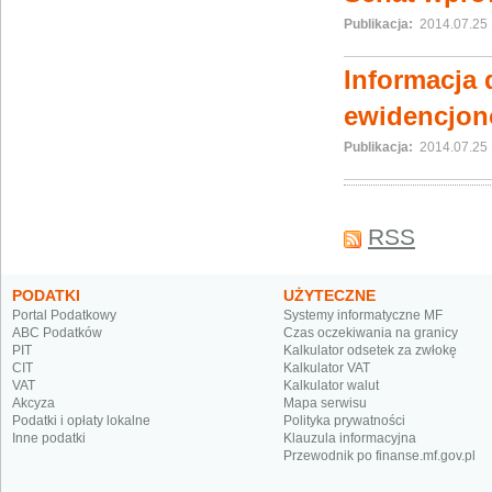
Publikacja:
2014.07.25 
Informacja 
ewidencjon
Publikacja:
2014.07.25 
RSS
PODATKI
UŻYTECZNE
Portal Podatkowy
Systemy informatyczne MF
ABC Podatków
Czas oczekiwania na granicy
PIT
Kalkulator odsetek za zwłokę
CIT
Kalkulator VAT
VAT
Kalkulator walut
Akcyza
Mapa serwisu
Podatki i opłaty lokalne
Polityka prywatności
Inne podatki
Klauzula informacyjna
Przewodnik po finanse.mf.gov.pl