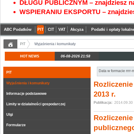
DŁUGU PUBLICZNYM – znajdziesz na
WSPIERANIU EKSPORTU – znajdzies
ABC Podatków
PIT
CIT
VAT
Akcyza
Podatki i opłaty lokaln
PIT
Wyjaśnienia i komunikaty
HOT NEWS
06-08-2026 21:58
Data w formacie rrrr
PIT
Rozliczeni
Wyjaśnienia i komunikaty
2013 r.
Informacje podstawowe
Publikacja:
2014.09.30 
Limity w działalności gospodarczej
Ulgi
Rozliczenie
Formularze
publiczneg