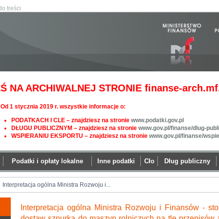
do treści
Ś NA ARCHIWALNEJ STRONIE finanse-arch.mf.
Od 1 stycznia 2019 r. wszystkie informacje o:
PODATKACH I CLE – znajdziesz na stronie
www.podatki.gov.pl
DŁUGU PUBLICZNYM – znajdziesz na stronie
www.gov.pl/finanse/dlug-publ
WSPIERANIU EKSPORTU – znajdziesz na stronie
www.gov.pl/finanse/wspi
Podatki i opłaty lokalne
Inne podatki
Cło
Dług publiczny
Interpretacja ogólna Ministra Rozwoju i...
Interpretacja ogólna Ministra Rozwoju i Finansów - s
dostaw sznurka do maszyn rolniczych na tle przepisów ar