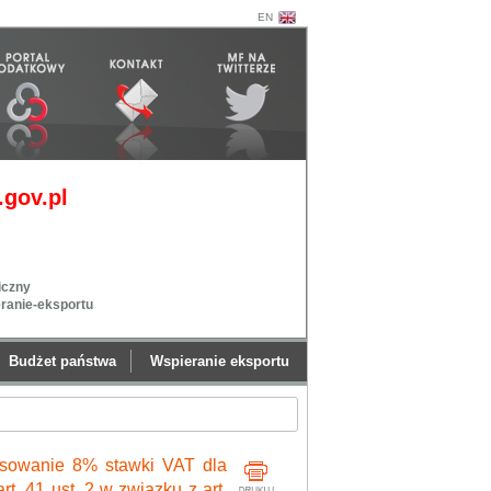
EN
gov.pl
iczny
eranie-eksportu
Budżet państwa
Wspieranie eksportu
tosowanie 8% stawki VAT dla
t. 41 ust. 2 w związku z art.