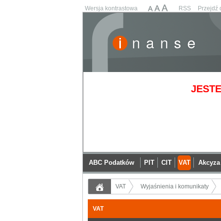
Wersja kontrastowa
RSS
Przejdź 
JESTE
ABC Podatków
PIT
CIT
VAT
Akcyza
VAT
Wyjaśnienia i komunikaty
VAT