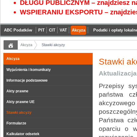
DŁUGU PUBLICZNYM – znajdziesz na
WSPIERANIU EKSPORTU – znajdzies
ABC Podatków
PIT
CIT
VAT
Akcyza
Podatki i opłaty lokaln
Akcyza
Stawki akcyzy
Akcyza
Stawki ak
Wyjaśnienia i komunikaty
Aktualizacj
Informacje podstawowe
Przepisy sy
Akty prawne
państwa cz
akcyzowego
Akty prawne UE
poszczegól
Stawki akcyzy
Państwa czł
Formularze
oparciu o w
Kalkulator odsetek