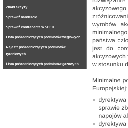
rozwiązani
akcyzowego
Znaki akcyzy
zróżnicowan
Sprawdź banderole
wyrobów akc
Sprawdź kontrahenta w SEED
minimalnego
Lista pośredniczących podmiotów węglowych
państwa czło
jest do co
Rejestr pośredniczących podmiotów
tytoniowych
akcyzowych w
w stosunku d
Lista pośredniczących podmiotów gazowych
Minimalne po
Europejskiej:
dyrektywa 
sprawie zb
napojów a
dyrektywa 