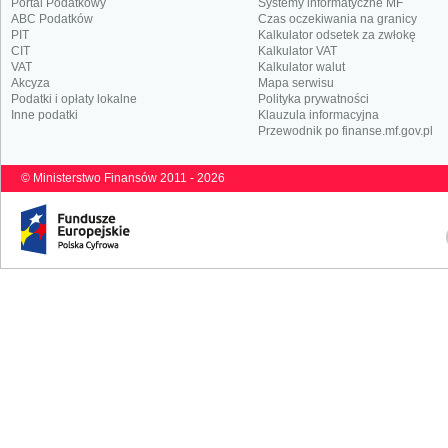
Portal Podatkowy
Systemy informatyczne MF
ABC Podatków
Czas oczekiwania na granicy
PIT
Kalkulator odsetek za zwłokę
CIT
Kalkulator VAT
VAT
Kalkulator walut
Akcyza
Mapa serwisu
Podatki i opłaty lokalne
Polityka prywatności
Inne podatki
Klauzula informacyjna
Przewodnik po finanse.mf.gov.pl
© Ministerstwo Finansów 2011 - 2026