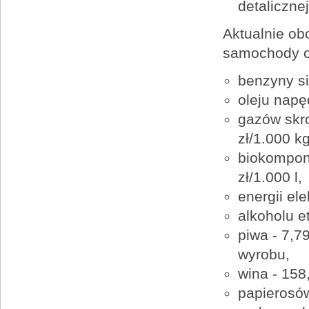
detalicznej
Aktualnie ob
samochody o
benzyny sil
oleju napę
gazów skro
zł/1.000 kg
biokompon
zł/1.000 l,
energii el
alkoholu e
piwa - 7,7
wyrobu,
wina - 158
papierosów