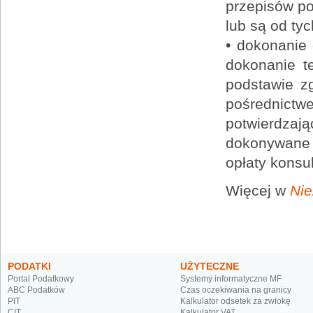
przepisów po
lub są od ty
• dokonanie 
dokonanie t
podstawie zg
pośrednictwe
potwierdzają
dokonywane j
opłaty konsul
Więcej w
Nie
PODATKI
UŻYTECZNE
Portal Podatkowy
Systemy informatyczne MF
ABC Podatków
Czas oczekiwania na granicy
PIT
Kalkulator odsetek za zwłokę
CIT
Kalkulator VAT