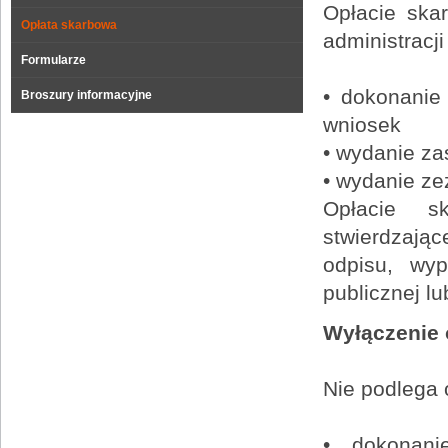
Opłacie ska
Opłata skarbowa
administracji
Formularze
• dokonanie
Broszury informacyjne
wniosek
• wydanie za
• wydanie ze
Opłacie s
stwierdzają
odpisu, wyp
publicznej l
Wyłączenie 
Nie podlega 
• dokonani