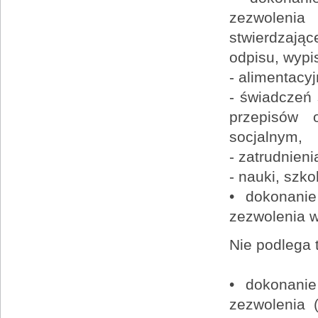
zezwolenia
stwierdzają
odpisu, wypi
- alimentacyj
- świadczeń 
przepisów 
socjalnym,
- zatrudnien
- nauki, szk
• dokonanie
zezwolenia 
Nie podlega 
• dokonanie
zezwolenia (