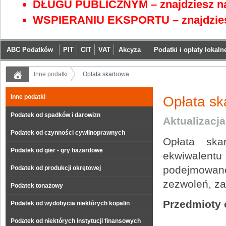
DŁUGU PUBLICZNYM – znajdziesz na
WSPIERANIU EKSPORTU – znajdzies
ABC Podatków
PIT
CIT
VAT
Akcyza
Podatki i opłaty lokaln
Inne podatki
Opłata skarbowa
Inne podatki
Opłata s
Podatek od spadków i darowizn
Aktualizacj
Podatek od czynności cywilnoprawnych
Opłata ska
Podatek od gier - gry hazardowe
ekwiwalent
podejmowan
Podatek od produkcji okrętowej
zezwoleń, za
Podatek tonażowy
Przedmioty 
Podatek od wydobycia niektórych kopalin
Podatek od niektórych instytucji finansowych