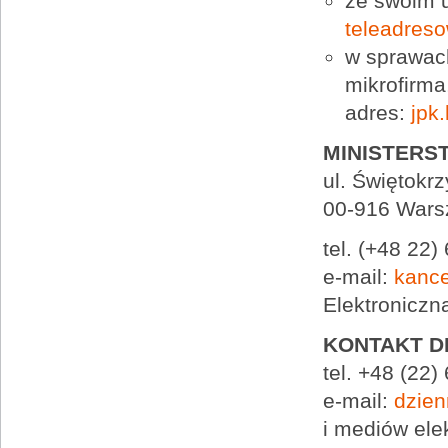
ze swoim 
teleadreso
w sprawac
mikrofirma
adres:
jpk
MINISTERS
ul. Świętokr
00-916 War
tel. (+48 22)
e-mail:
kance
Elektronicz
KONTAKT D
tel. +48 (22)
e-mail:
dzien
i mediów ele