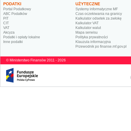
PODATKI
UŻYTECZNE
Portal Podatkowy
Systemy informatyczne MF
ABC Podatków
Czas oczekiwania na granicy
PIT
Kalkulator odsetek za zwłokę
CIT
Kalkulator VAT
VAT
Kalkulator walut
Akcyza
Mapa serwisu
Podatki i opłaty lokalne
Polityka prywatności
Inne podatki
Klauzula informacyjna
Przewodnik po finanse.mf.gov.pl
© Ministerstwo Finansów 2011 - 2026