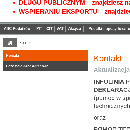
DŁUGU PUBLICZNYM – znajdziesz na
WSPIERANIU EKSPORTU – znajdzies
ABC Podatków
PIT
CIT
VAT
Akcyza
Podatki i opłaty lokaln
Kontakt
Kontakt
Kontakt
Pozostałe dane adresowe
Aktualizacj
INFOLINIA
DEKLARAC
(pomoc w spr
technicznych
oraz
POMOC TEC