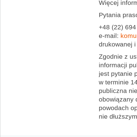
Więcej infor
Pytania pras
+48 (22) 694
e-mail:
komu
drukowanej i
Zgodnie z us
informacji p
jest pytanie 
w terminie 14
publiczna ni
obowiązany d
powodach opó
nie dłuższym