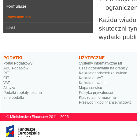
ogranicze
Formularze
Powiadom cło
Każda wiadom
skuteczni tym
Linki
wydatki publ
PODATKI
UŻYTECZNE
Portal Podatkowy
Systemy informatyczne MF
ABC Podatków
Czas oczekiwania na granicy
PIT
Kalkulator odsetek za zwłokę
CIT
Kalkulator VAT
VAT
Kalkulator walut
Akcyza
Mapa serwisu
Podatki i opłaty lokalne
Polityka prywatności
Inne podatki
Klauzula informacyjna
Przewodnik po finanse.mf.gov.pl
© Ministerstwo Finansów 2011 - 2026