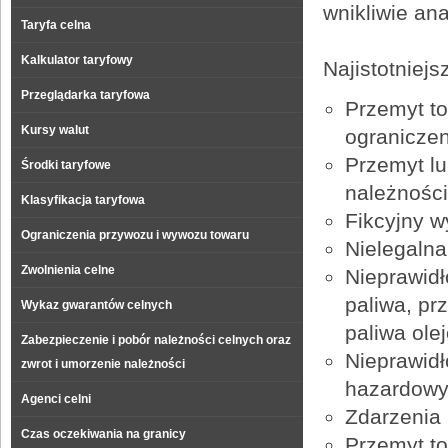
wnikliwie an
Taryfa celna
Kalkulator taryfowy
Najistotniej
Przeglądarka taryfowa
Przemyt to
Kursy walut
ogranicze
Przemyt lu
Środki taryfowe
należnośc
Klasyfikacja taryfowa
Fikcyjny w
Ograniczenia przywozu i wywozu towaru
Nielegalna
Zwolnienia celne
Nieprawidł
paliwa, pr
Wykaz gwarantów celnych
paliwa ole
Zabezpieczenie i pobór należności celnych oraz
Nieprawidł
zwrot i umorzenie należności
hazardow
Agenci celni
Zdarzenia
Czas oczekiwania na granicy
Przemyt to