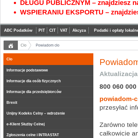
DŁUGU PUBLICZNYM – znajdziesz na
WSPIERANIU EKSPORTU – znajdzies
ABC Podatków
PIT
CIT
VAT
Akcyza
Podatki i opłaty lokaln
Cło
Powiadom cło
Cło
Powiadom
Informacje podstawowe
Aktualizacj
Informacje dla osób fizycznych
800 060 000
Informacje dla przedsiębiorców
powiadom-c
Brexit
przesyłać in
Unijny Kodeks Celny – wdrożenie
Zarówno tele
e-Klient Służby Celnej
całkowicie a
Zgłoszenia celne i INTRASTAT