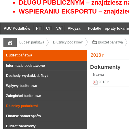
DŁUGU PUBLICZNYM – znajdziesz na
WSPIERANIU EKSPORTU – znajdzies
ABC Podatków
PIT
CIT
VAT
Akcyza
Podatki i opłaty lokaln
Budżet państwa
Dłużnicy podatkowi
Budżet państwa
2013 r.
Budżet państwa
Informacje podstawowe
Dokumenty
Nazwa
Dochody, wydatki, deficyt
2013 r.
Wpływy budżetowe
Zaległości budżetowe
Dłużnicy podatkowi
Finanse samorządów
Budżet zadaniowy