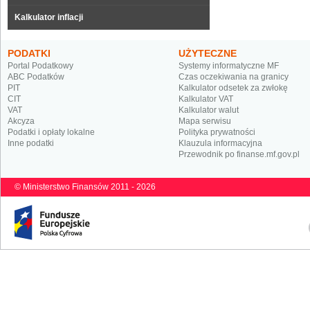
Kalkulator inflacji
PODATKI
UŻYTECZNE
Portal Podatkowy
Systemy informatyczne MF
ABC Podatków
Czas oczekiwania na granicy
PIT
Kalkulator odsetek za zwłokę
CIT
Kalkulator VAT
VAT
Kalkulator walut
Akcyza
Mapa serwisu
Podatki i opłaty lokalne
Polityka prywatności
Inne podatki
Klauzula informacyjna
Przewodnik po finanse.mf.gov.pl
© Ministerstwo Finansów 2011 - 2026