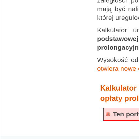
zaległości p
mają być nal
której uregulo
Kalkulator 
podstawowej
prolongacyjn
Wysokość ods
otwiera nowe 
Kalkulator
opłaty pro
Ten port