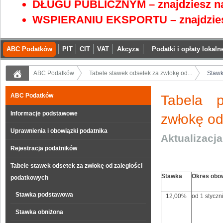
DŁUGU PUBLICZNYM – znajdziesz na
WSPIERANIU EKSPORTU – znajdzies
ABC Podatków
PIT
CIT
VAT
Akcyza
Podatki i opłaty lokaln
ABC Podatków
Tabele stawek odsetek za zwłokę od...
Staw
ABC Podatków
Tabela 
Informacje podstawowe
zwłokę od
Uprawnienia i obowiązki podatnika
Aktualizacj
Rejestracja podatników
Tabele stawek odsetek za zwłokę od zaległości
Stawka
Okres obo
podatkowych
Stawka podstawowa
12,00%
od 1 styczn
Stawka obniżona