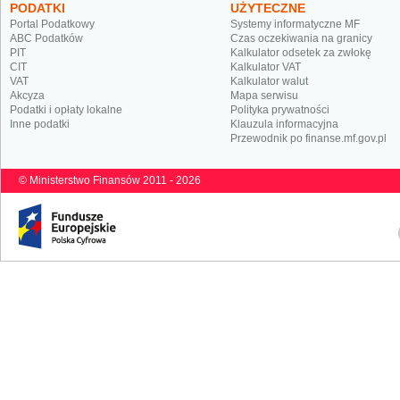
PODATKI
UŻYTECZNE
Portal Podatkowy
Systemy informatyczne MF
ABC Podatków
Czas oczekiwania na granicy
PIT
Kalkulator odsetek za zwłokę
CIT
Kalkulator VAT
VAT
Kalkulator walut
Akcyza
Mapa serwisu
Podatki i opłaty lokalne
Polityka prywatności
Inne podatki
Klauzula informacyjna
Przewodnik po finanse.mf.gov.pl
© Ministerstwo Finansów 2011 - 2026