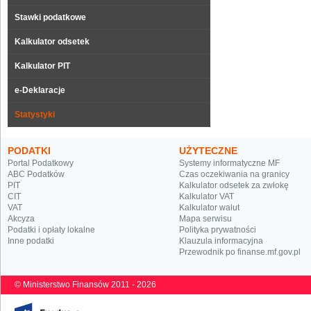
Stawki podatkowe
Kalkulator odsetek
Kalkulator PIT
e-Deklaracje
Statystyki
PODATKI
UŻYTECZNE
Portal Podatkowy
Systemy informatyczne MF
ABC Podatków
Czas oczekiwania na granicy
PIT
Kalkulator odsetek za zwłokę
CIT
Kalkulator VAT
VAT
Kalkulator walut
Akcyza
Mapa serwisu
Podatki i opłaty lokalne
Polityka prywatności
Inne podatki
Klauzula informacyjna
Przewodnik po finanse.mf.gov.pl
© Ministerstwo Finansów 2011 - 2026