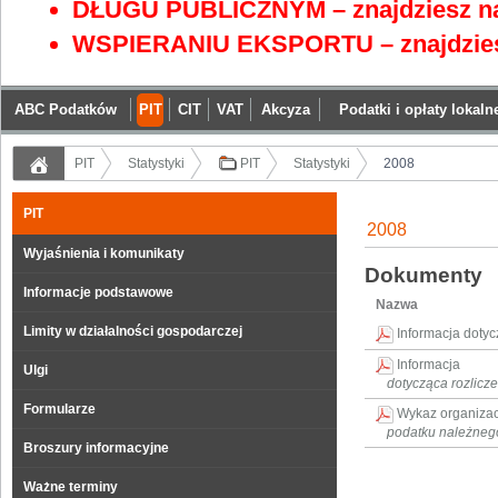
DŁUGU PUBLICZNYM – znajdziesz na
WSPIERANIU EKSPORTU – znajdzies
ABC Podatków
PIT
CIT
VAT
Akcyza
Podatki i opłaty lokaln
PIT
Statystyki
PIT
Statystyki
2008
PIT
2008
Wyjaśnienia i komunikaty
Dokumenty
Informacje podstawowe
Nazwa
Limity w działalności gospodarczej
Informacja doty
Informacja
Ulgi
dotycząca rozlicz
Formularze
Wykaz organizacj
podatku należnego 
Broszury informacyjne
Ważne terminy