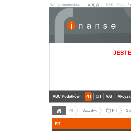
Wersja kontrastowa
RSS
Przejdź 
JESTE
ABC Podatków
PIT
CIT
VAT
Akcyza
PIT
Statystyki
PIT
Sta
PIT