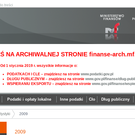
do treści
Ś NA ARCHIWALNEJ STRONIE finanse-arch.mf.
Od 1 stycznia 2019 r. wszystkie informacje o:
PODATKACH I CLE – znajdziesz na stronie
www.podatki.gov.pl
DŁUGU PUBLICZNYM – znajdziesz na stronie
www.gov.pl/finanse/dlug-publ
WSPIERANIU EKSPORTU – znajdziesz na stronie
www.gov.pl/finanse/wspi
Podatki i opłaty lokalne
Inne podatki
Cło
Dług publiczny
tystyki
2009
2009