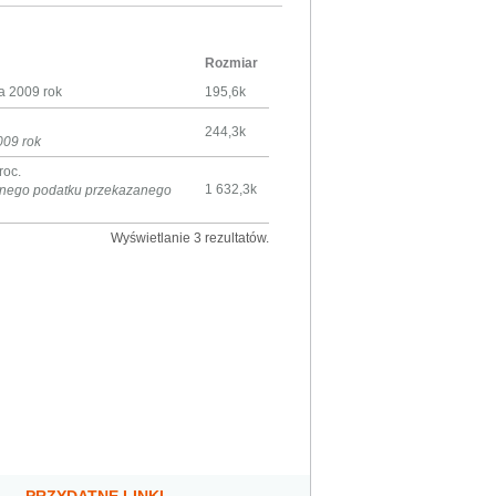
Rozmiar
a 2009 rok
195,6k
244,3k
009 rok
roc.
1 632,3k
eżnego podatku przekazanego
Wyświetlanie 3 rezultatów.