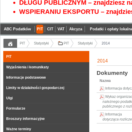
DŁUGU PUBLICZNYM – znajdziesz na
WSPIERANIU EKSPORTU – znajdzies
ABC Podatków
PIT
CIT
VAT
Akcyza
Podatki i opłaty lokaln
PIT
Statystyki
PIT
Statystyki
2014
PIT
2014
Wyjaśnienia i komunikaty
Dokumenty
Informacje podstawowe
Nazwa
Limity w działalności gospodarczej
Informacja doty
Wykaz organizacj
Ulgi
należnego podatk
publicznego z rozl
Formularze
Informacja
Broszury informacyjne
dotycząca rozlicz
Ważne terminy