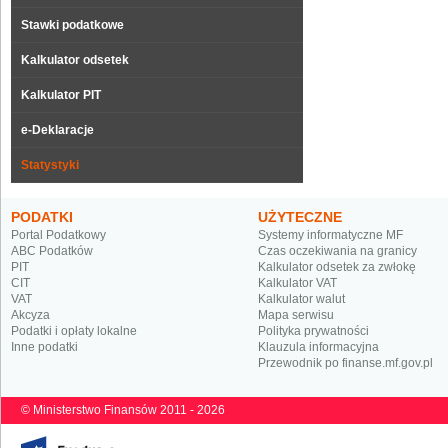
Stawki podatkowe
Kalkulator odsetek
Kalkulator PIT
e-Deklaracje
Statystyki
PODATKI
UŻYTECZNE
Portal Podatkowy
Systemy informatyczne MF
ABC Podatków
Czas oczekiwania na granicy
PIT
Kalkulator odsetek za zwłokę
CIT
Kalkulator VAT
VAT
Kalkulator walut
Akcyza
Mapa serwisu
Podatki i opłaty lokalne
Polityka prywatności
Inne podatki
Klauzula informacyjna
Przewodnik po finanse.mf.gov.pl
© Ministerstwo Finansów 2011 - 2026