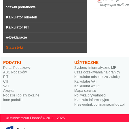
Informacja
dotycząca rozlicz
Stawki podatkowe
Kalkulator odsetek
Kalkulator PIT
e-Deklaracje
Statystyki
PODATKI
UŻYTECZNE
Portal Podatkowy
Systemy informatyczne MF
ABC Podatków
Czas oczekiwania na granicy
PIT
Kalkulator odsetek za zwłokę
CIT
Kalkulator VAT
VAT
Kalkulator walut
Akcyza
Mapa serwisu
Podatki i opłaty lokalne
Polityka prywatności
Inne podatki
Klauzula informacyjna
Przewodnik po finanse.mf.gov.pl
© Ministerstwo Finansów 2011 - 2026