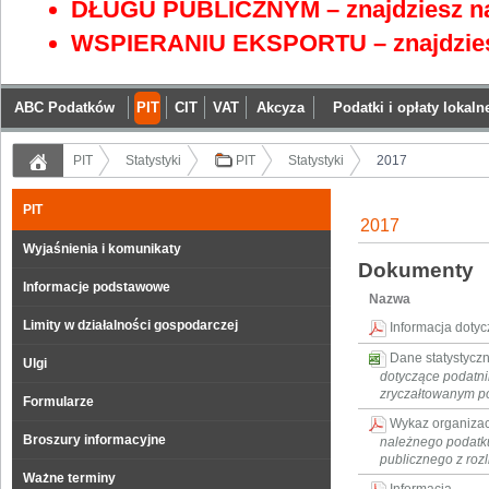
DŁUGU PUBLICZNYM – znajdziesz na
WSPIERANIU EKSPORTU – znajdzies
ABC Podatków
PIT
CIT
VAT
Akcyza
Podatki i opłaty lokaln
PIT
Statystyki
PIT
Statystyki
2017
PIT
2017
Wyjaśnienia i komunikaty
Dokumenty
Informacje podstawowe
Nazwa
Limity w działalności gospodarczej
Informacja doty
Dane statystycz
Ulgi
dotyczące podatni
zryczałtowanym p
Formularze
Wykaz organizacj
Broszury informacyjne
należnego podatk
publicznego z rozl
Ważne terminy