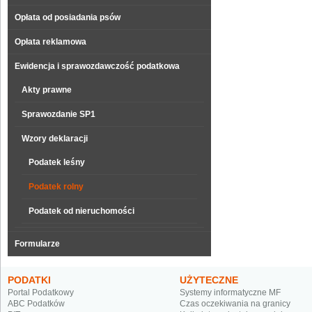
Opłata od posiadania psów
Opłata reklamowa
Ewidencja i sprawozdawczość podatkowa
Akty prawne
Sprawozdanie SP1
Wzory deklaracji
Podatek leśny
Podatek rolny
Podatek od nieruchomości
Formularze
PODATKI
UŻYTECZNE
Portal Podatkowy
Systemy informatyczne MF
ABC Podatków
Czas oczekiwania na granicy