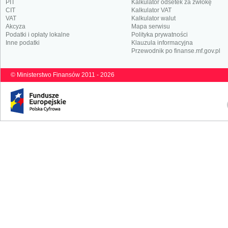
PIT
Kalkulator odsetek za zwłokę
CIT
Kalkulator VAT
VAT
Kalkulator walut
Akcyza
Mapa serwisu
Podatki i opłaty lokalne
Polityka prywatności
Inne podatki
Klauzula informacyjna
Przewodnik po finanse.mf.gov.pl
© Ministerstwo Finansów 2011 - 2026