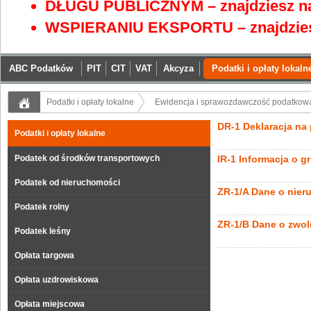
DŁUGU PUBLICZNYM – znajdziesz na
WSPIERANIU EKSPORTU – znajdzies
ABC Podatków
PIT
CIT
VAT
Akcyza
Podatki i opłaty lokaln
Podatki i opłaty lokalne
Ewidencja i sprawozdawczość podatkow
DR-1 Deklaracja na
Podatki i opłaty lokalne
Podatek od środków transportowych
IR-1 Informacja o g
Podatek od nieruchomości
ZR-1/A Dane o nier
Podatek rolny
ZR-1/B Dane o zwol
Podatek leśny
Opłata targowa
Opłata uzdrowiskowa
Opłata miejscowa