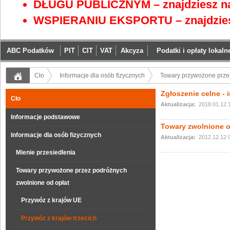
DŁUGU PUBLICZNYM – znajdziesz na
WSPIERANIU EKSPORTU – znajdzies
ABC Podatków
PIT
CIT
VAT
Akcyza
Podatki i opłaty lokaln
Cło
Informacje dla osób fizycznych
Towary przywożone przez
Zgłoszenie celne - 
Cło
Aktualizacja:
2018.01.12 
Informacje podstawowe
Towary zwolnione o
Informacje dla osób fizycznych
Aktualizacja:
2012.12.12 
Mienie przesiedlenia
Towary przywożone przez podróżnych
zwolnione od opłat
Przywóz z krajów UE
Przywóz z krajów trzecich