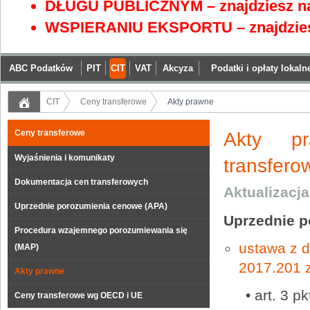
DŁUGU PUBLICZNYM – znajdziesz na
WSPIERANIU EKSPORTU – znajdzies
ABC Podatków
PIT
CIT
VAT
Akcyza
Podatki i opłaty lokaln
CIT
Ceny transferowe
Akty prawne
Ceny transferowe
Akty pr
Wyjaśnienia i komunikaty
transfero
Dokumentacja cen transferowych
Aktualizacj
Uprzednie porozumienia cenowe (APA)
Uprzednie p
Procedura wzajemnego porozumiewania się
ustawa z d
(MAP)
2017.201 
Akty prawne
• art. 3 p
Ceny transferowe wg OECD i UE