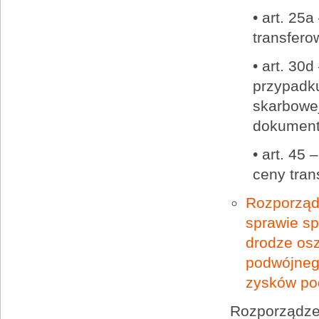
• art. 25
transfero
• art. 30
przypadku
skarbowej
dokumenta
• art. 45
ceny trans
Rozporządz
sprawie sp
drodze osz
podwójneg
zysków po
Rozporządze