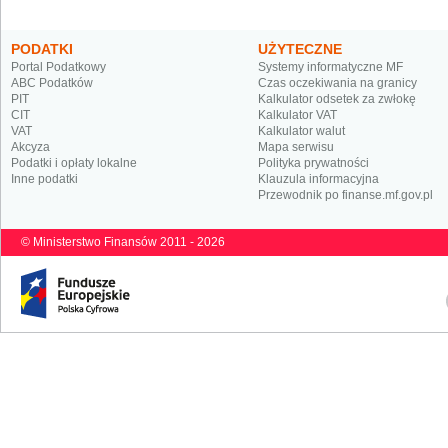
PODATKI
UŻYTECZNE
Portal Podatkowy
Systemy informatyczne MF
ABC Podatków
Czas oczekiwania na granicy
PIT
Kalkulator odsetek za zwłokę
CIT
Kalkulator VAT
VAT
Kalkulator walut
Akcyza
Mapa serwisu
Podatki i opłaty lokalne
Polityka prywatności
Inne podatki
Klauzula informacyjna
Przewodnik po finanse.mf.gov.pl
© Ministerstwo Finansów 2011 - 2026