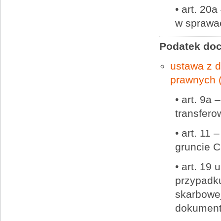
• art. 20
w sprawac
Podatek do
ustawa z d
prawnych 
• art. 9a
transfero
•
art. 11 
gruncie C
• art. 19
przypadku
skarbowej
dokumenta