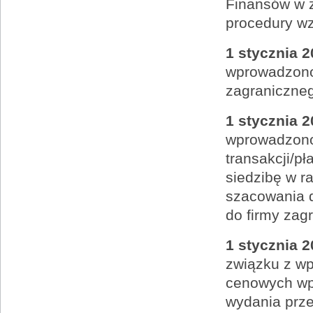
Finansów w z
procedury w
1 stycznia 2
wprowadzono
zagraniczneg
1 stycznia 2
wprowadzono
transakcji/p
siedzibę w 
szacowania 
do firmy zagr
1 stycznia 2
związku z w
cenowych wpr
wydania prze