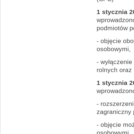
1 stycznia 2
wprowadzono
podmiotów p
- objęcie ob
osobowymi,
- wyłączeni
rolnych oraz
1 stycznia 2
wprowadzono
- rozszerzen
zagraniczny 
- objęcie mo
osobowymi,