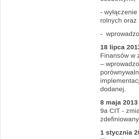
- wyłączeni
rolnych oraz
-
wprowadzon
18 lipca 201
Finansów w 
– wprowadzo
porównywalnoś
implementacj
dodanej.
8 maja 2013
9a CIT - zmi
zdefiniowany
1 stycznia 2