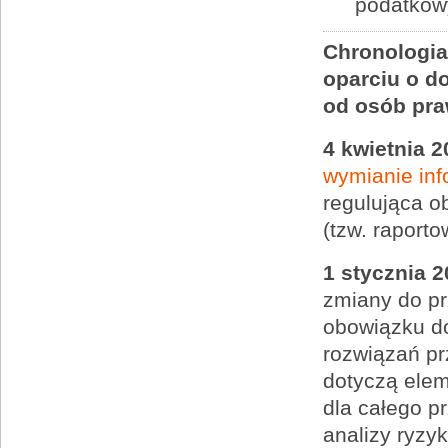
podatkow
Chronologia
oparciu o d
od osób pra
4 kwietnia 2
wymianie inf
regulująca o
(tzw. raport
1 stycznia 2
zmiany do pr
obowiązku d
rozwiązań p
dotyczą elem
dla całego p
analizy ryzyk