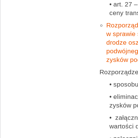
• art. 27
ceny trans
Rozporządz
w sprawie
drodze osz
podwójneg
zysków po
Rozporządze
• sposobu
• elimina
zysków p
• załączn
wartości 