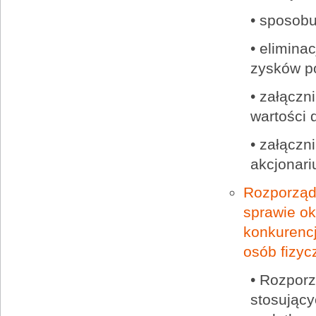
• sposobu
• elimina
zysków p
• załączn
wartości 
• załączn
akcjonari
Rozporządz
sprawie ok
konkurenc
osób fizy
• Rozporz
stosujący