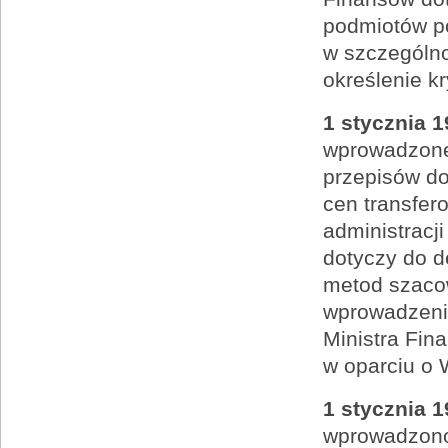
podmiotów po
w szczególn
określenie k
1 stycznia 1
wprowadzone
przepisów d
cen transfer
administracj
dotyczy do d
metod szaco
wprowadzenie
Ministra Fi
w oparciu o
1 stycznia 1
wprowadzono