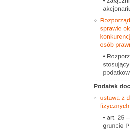
• załączn
akcjonari
Rozporządz
sprawie ok
konkurenc
osób praw
• Rozporz
stosujący
podatkow
Podatek doc
ustawa z d
fizycznych
• art. 25
gruncie P