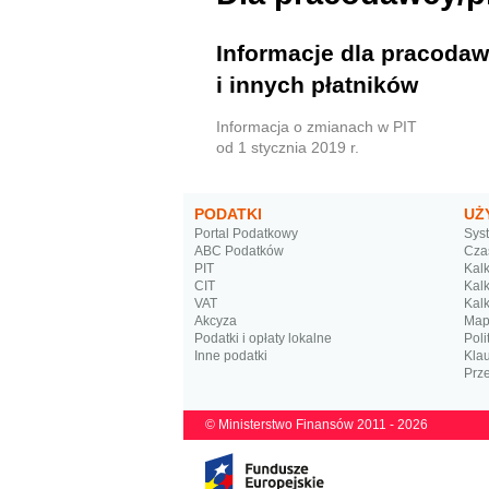
Informacje dla pracoda
i innych płatników
Informacja o zmianach w PIT
od 1 stycznia 2019 r.
PODATKI
UŻ
Portal Podatkowy
Sys
ABC Podatków
Cza
PIT
Kalk
CIT
Kalk
VAT
Kalk
Akcyza
Map
Podatki i opłaty lokalne
Poli
Inne podatki
Kla
Prze
© Ministerstwo Finansów 2011 - 2026