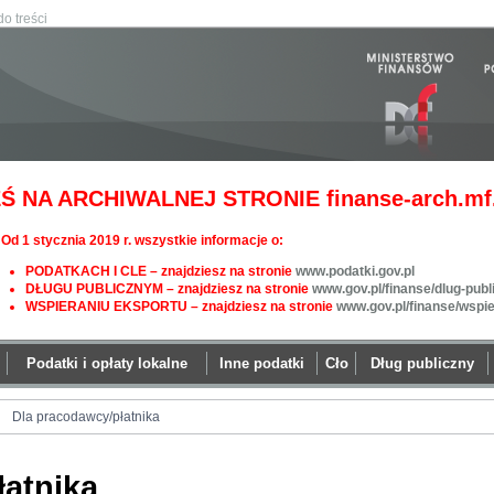
do treści
Ś NA ARCHIWALNEJ STRONIE finanse-arch.mf.
Od 1 stycznia 2019 r. wszystkie informacje o:
PODATKACH I CLE – znajdziesz na stronie
www.podatki.gov.pl
DŁUGU PUBLICZNYM – znajdziesz na stronie
www.gov.pl/finanse/dlug-publ
WSPIERANIU EKSPORTU – znajdziesz na stronie
www.gov.pl/finanse/wspi
Podatki i opłaty lokalne
Inne podatki
Cło
Dług publiczny
Dla pracodawcy/płatnika
łatnika