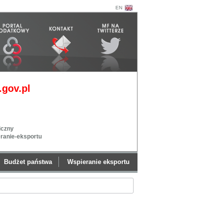
EN
gov.pl
iczny
eranie-eksportu
Budżet państwa
Wspieranie eksportu