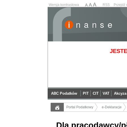
Wersja kontrastowa
RSS
Przejdź 
JESTE
ABC Podatków
PIT
CIT
VAT
Akcyza
Portal Podatkowy
e-Deklaracje
Dla pracodawcy/p