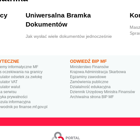
wcy
Uniwersalna Bramka
Ko
Dokumentów
Masz
Spra
Jak wysłać wiele dokumentów jednocześnie
YTECZNE
ODWIEDŹ BIP MF
temy informatyczne MF
Ministerstwo Finansów
s oczekiwania na granicy
Krajowa Administracja Skarbowa
ulator odsetek za zwłokę
Egzaminy zawodowe
ulator VAT
Zamówienia publiczne
ulator walut
Działalność edukacyjna
a serwisu
Dziennik Urzędowy Ministra Finansów
tyka prywatności
Archiwalna strona BIP MF
uzula informacyjna
wodnik po finanse.mf.gov.pl