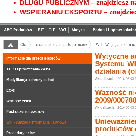
DŁUGU PUBLICZNYM – znajdziesz na
WSPIERANIU EKSPORTU – znajdzies
ABC Podatków
PIT
CIT
VAT
Akcyza
Podatki i opłaty lokaln
Cło
Informacje dla przedsiębiorców
WIT - Wiążąca Informac
Wytyczne a
Informacje dla przedsiębiorców
Systemu Wią
AEO i uproszczenia celne
działania (
Aktualizacja:
2016.08.03 
Modyfikacja ochrony celnej
EORI
Ważność nie
2009/000788
Wartość celna
Aktualizacja:
2016.08.03 
Pochodzenie towarów
Unieważnien
WIT - Wiążąca Informacja Taryfowa
produktów 
Procedury celne