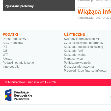
Aktualizacja:
2015.05.08 
Zgłaszane problemy
Wiążąca inf
Aktualizacja:
2017.04.20 
PODATKI
UŻYTECZNE
Portal Podatkowy
Systemy informatyczne MF
ABC Podatków
Czas oczekiwania na granicy
PIT
Kalkulator odsetek za zwłokę
CIT
Kalkulator VAT
VAT
Kalkulator walut
Akcyza
Mapa serwisu
Podatki i opłaty lokalne
Polityka prywatności
Inne podatki
Klauzula informacyjna
Przewodnik po finanse.mf.gov.pl
© Ministerstwo Finansów 2011 - 2026