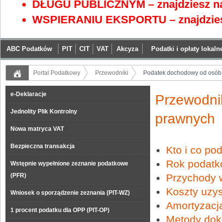
DŁUGU PUBLICZNYM – znajdziesz na
WSPIERANIU EKSPORTU – znajdzies
ABC Podatków
PIT
CIT
VAT
Akcyza
Podatki i opłaty lokaln
Portal Podatkowy
Przewodniki
Podatek dochodowy od osób
e-Deklaracje
Przewodni
Jednolity Plik Kontrolny
prawnych
Nowa matryca VAT
Bezpieczna transakcja
Kto i co po
Rok podatk
Wstępnie wypełnione zeznanie podatkowe
(PFR)
Przychody w
Koszty uzy
Wniosek o sporządzenie zeznania (PIT-WZ)
Amortyzacja
1 procent podatku dla OPP (PIT-OP)
Metody dok