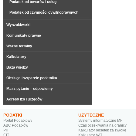
Podatek od towarów i usług
Podatek od czynności cywilnoprawnych
Wyszukiwarki
Komunikaty prawne
Ważne terminy
Kalkulatory
Baza wiedzy
Obsługa i wsparcie podatnika
Masz pytanie – odpowiemy
Adresy izb i urzędów
PODATKI
UŻYTECZNE
Portal Podatkowy
Systemy informatyczne MF
ABC Podatków
Czas oczekiwania na granicy
PIT
Kalkulator odsetek za zwłokę
CIT
Kalkulator VAT